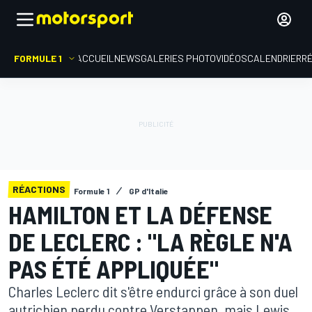
FORMULE 1
ACCUEIL
NEWS
GALERIES PHOTO
VIDÉOS
CALENDRIER
R
RÉACTIONS
Formule 1
GP d'Italie
HAMILTON ET LA DÉFENSE
DE LECLERC : "LA RÈGLE N'A
PAS ÉTÉ APPLIQUÉE"
Charles Leclerc dit s'être endurci grâce à son duel
autrichien perdu contre Verstappen, mais Lewis