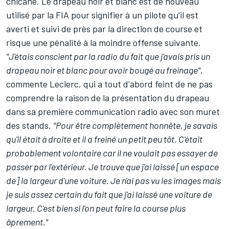
chicane. Le drapeau noir et blanc est de nouveau
utilisé par la FIA pour signifier à un pilote qu'il est
averti et suivi de près par la direction de course et
risque une pénalité à la moindre offense suivante.
"J'étais conscient par la radio du fait que j'avais pris un
drapeau noir et blanc pour avoir bougé au freinage"
,
commente Leclerc, qui a tout d'abord feint de ne pas
comprendre la raison de la présentation du drapeau
dans sa première communication radio avec son muret
des stands.
"Pour être complètement honnête, je savais
qu'il était à droite et il a freiné un petit peu tôt. C'était
probablement volontaire car il ne voulait pas essayer de
passer par l'extérieur. Je trouve que j'ai laissé [un espace
de] la largeur d'une voiture. Je n'ai pas vu les images mais
je suis assez certain du fait que j'ai laissé une voiture de
largeur. C'est bien si l'on peut faire la course plus
âprement."