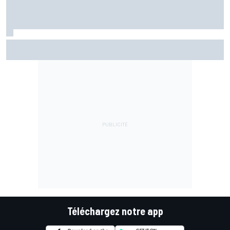
Häkkinen : Recruter Verstappen ferait "des vagues" chez
McLaren
Téléchargez notre app