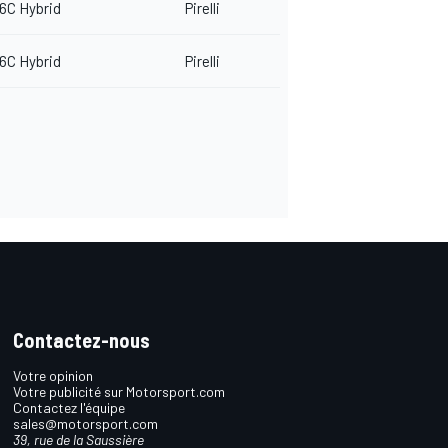
6C Hybrid
Pirelli
6C Hybrid
Pirelli
Contactez-nous
Votre opinion
Votre publicité sur Motorsport.com
Contactez l'équipe
sales@motorsport.com
39, rue de la Saussière