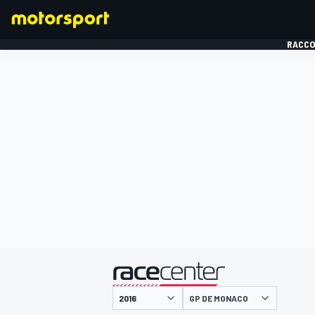
RACCO
FORMULE 1
présenté par
GP DE MONACO