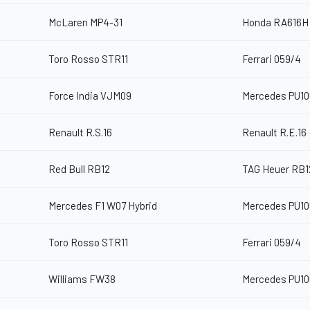
McLaren MP4-31
Honda RA616H
Toro Rosso STR11
Ferrari 059/4
Force India VJM09
Mercedes PU10
Renault R.S.16
Renault R.E.16
Red Bull RB12
TAG Heuer RB1
Mercedes F1 W07 Hybrid
Mercedes PU10
Toro Rosso STR11
Ferrari 059/4
Williams FW38
Mercedes PU10