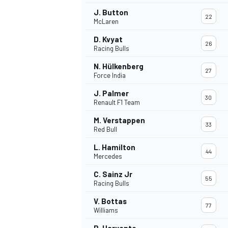
J. Button
22
McLaren
D. Kvyat
26
Racing Bulls
N. Hülkenberg
27
Force India
J. Palmer
30
Renault F1 Team
M. Verstappen
33
Red Bull
L. Hamilton
44
Mercedes
C. Sainz Jr
55
Racing Bulls
V. Bottas
77
Williams