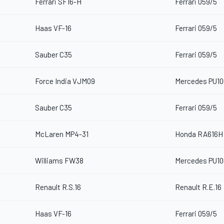
Ferrari SF16-H
Ferrari 059/5
Haas VF-16
Ferrari 059/5
Sauber C35
Ferrari 059/5
Force India VJM09
Mercedes PU10
Sauber C35
Ferrari 059/5
McLaren MP4-31
Honda RA616H
Williams FW38
Mercedes PU10
Renault R.S.16
Renault R.E.16
Haas VF-16
Ferrari 059/5