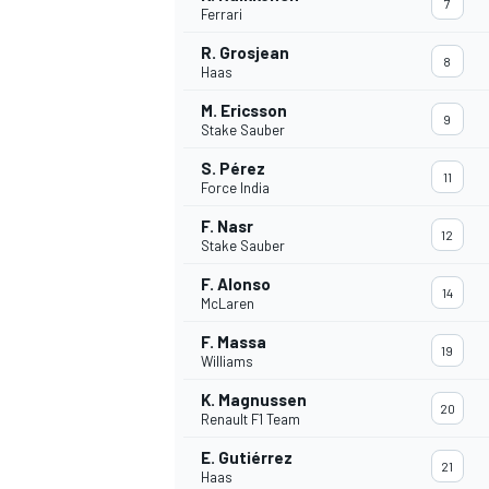
7
Ferrari
R. Grosjean
8
WRC
Haas
M. Ericsson
9
Stake Sauber
S. Pérez
11
Force India
F. Nasr
12
Stake Sauber
F. Alonso
14
McLaren
F. Massa
19
Williams
WEC
K. Magnussen
20
Renault F1 Team
E. Gutiérrez
21
Haas