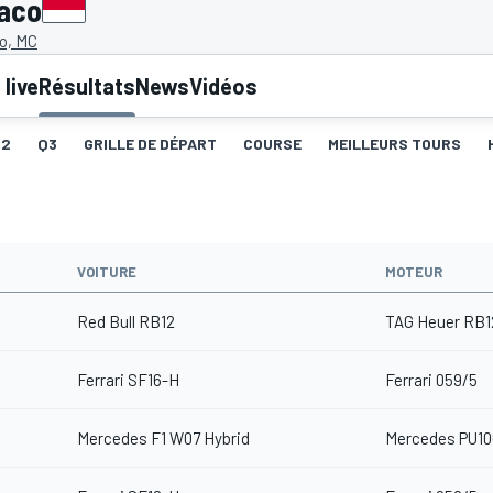
naco
o, MC
live
Résultats
News
Vidéos
Q2
Q3
GRILLE DE DÉPART
COURSE
MEILLEURS TOURS
VOITURE
MOTEUR
Red Bull RB12
TAG Heuer RB1
Ferrari SF16-H
Ferrari 059/5
Mercedes F1 W07 Hybrid
Mercedes PU10