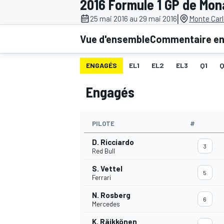
2016 Formule 1 GP de Mo
|
25 mai 2016 au 29 mai 2016
Monte Carl
Vue d'ensemble
Commentaire en 
ENGAGÉS
EL1
EL2
EL3
Q1
MOTOGP
Engagés
PILOTE
#
D. Ricciardo
3
Red Bull
S. Vettel
5
Ferrari
N. Rosberg
6
Mercedes
K. Räikkönen