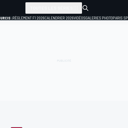
TOUTES LES SÉRIES
URCIS :
RÈGLEMENT F1 2026
CALENDRIER 2026
VIDÉOS
GALERIES PHOTO
PARIS S