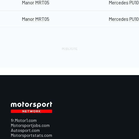
Manor MRT05
Mercedes PU10
Manor MRT05
Mercedes PU10
fr.Motor1.com
Motorsportjobs.com
Autosport.com
Motorsportstats.com