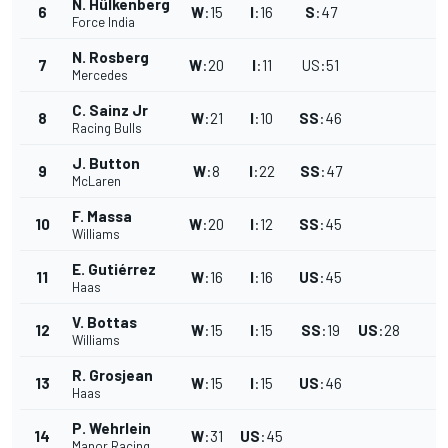
N. Hülkenberg
6
W
:
15
I
:
16
S
:
47
Force India
N. Rosberg
7
W
:
20
I
:
11
US
:
51
Mercedes
C. Sainz Jr
8
W
:
21
I
:
10
SS
:
46
Racing Bulls
J. Button
9
W
:
8
I
:
22
SS
:
47
McLaren
F. Massa
10
W
:
20
I
:
12
SS
:
45
Williams
E. Gutiérrez
11
W
:
16
I
:
16
US
:
45
Haas
V. Bottas
12
W
:
15
I
:
15
SS
:
19
US
:
28
Williams
R. Grosjean
13
W
:
15
I
:
15
US
:
46
Haas
P. Wehrlein
14
W
:
31
US
:
45
Manor Racing