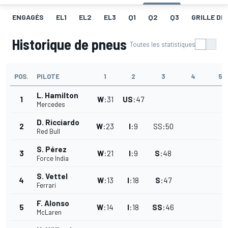
ENGAGÉS
EL1
EL2
EL3
Q1
Q2
Q3
GRILLE DE
Historique de pneus
Toutes les statistiques
POS.
PILOTE
1
2
3
4
5
L. Hamilton
1
W
:
31
US
:
47
Mercedes
D. Ricciardo
2
W
:
23
I
:
9
SS
:
50
Red Bull
S. Pérez
3
W
:
21
I
:
9
S
:
48
Force India
S. Vettel
4
W
:
13
I
:
18
S
:
47
Ferrari
F. Alonso
5
W
:
14
I
:
18
SS
:
46
McLaren