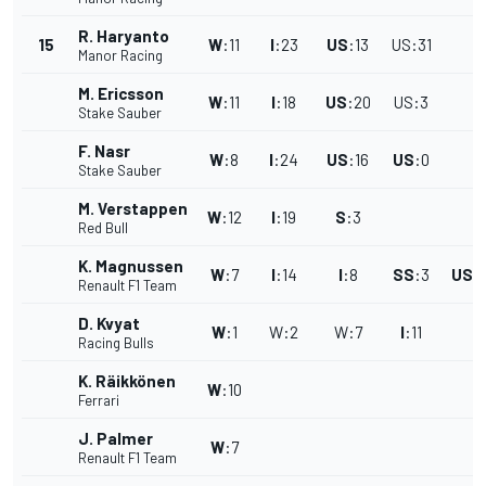
R. Haryanto
15
W
:
11
I
:
23
US
:
13
US
:
31
Manor Racing
M. Ericsson
W
:
11
I
:
18
US
:
20
US
:
3
Stake Sauber
F. Nasr
W
:
8
I
:
24
US
:
16
US
:
0
Stake Sauber
M. Verstappen
W
:
12
I
:
19
S
:
3
Red Bull
K. Magnussen
W
:
7
I
:
14
I
:
8
SS
:
3
US
:
Renault F1 Team
D. Kvyat
W
:
1
W
:
2
W
:
7
I
:
11
Racing Bulls
K. Räikkönen
W
:
10
Ferrari
J. Palmer
W
:
7
Renault F1 Team