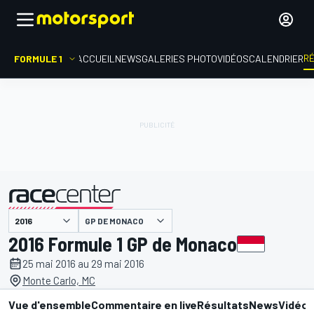
R
FORMULE 1
ACCUEIL
NEWS
GALERIES PHOTO
VIDÉOS
CALENDRIER
GP DE MONACO
présenté par
2016 Formule 1 GP de Monaco
25 mai 2016 au 29 mai 2016
Monte Carlo, MC
Vue d'ensemble
Commentaire en live
Résultats
News
Vidéo