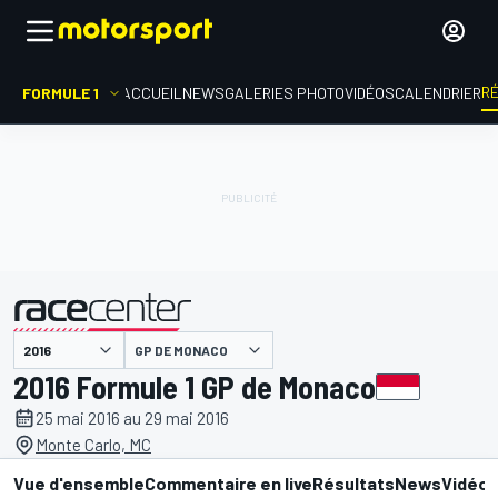
R
FORMULE 1
ACCUEIL
NEWS
GALERIES PHOTO
VIDÉOS
CALENDRIER
GP DE MONACO
présenté par
2016 Formule 1 GP de Monaco
25 mai 2016 au 29 mai 2016
Monte Carlo, MC
Vue d'ensemble
Commentaire en live
Résultats
News
Vidéo