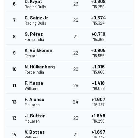
D. Kvyat
+0.609
6
23
Racing Bulls
1'15.259
C. Sainz Jr
+0.674
7
26
Racing Bulls
1'15.324
S. Pérez
+0.718
8
21
Force India
1'15.368
K. Räikkönen
+0.905
9
22
Ferrari
1'15.555
N. Hülkenberg
+1.016
10
20
Force India
1'15.666
F. Massa
+1.418
11
29
Williams
1'16.068
F. Alonso
+1.607
12
24
McLaren
1'16.257
J. Button
+1.648
13
23
McLaren
1'16.298
V. Bottas
+1.697
14
21
Williams
1'16.347