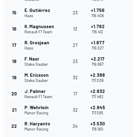
E. Gutiérrez
+1.756
15
23
Haas
1'16.406
K. Magnussen
+1.762
16
13
Renault F1 Team
1'16.412
R. Grosjean
+1.877
17
27
Haas
1'16.527
F. Nasr
+2.217
18
23
Stake Sauber
1'16.867
M. Ericsson
+2.388
19
32
Stake Sauber
1'17.038
J. Palmer
+2.832
20
17
Renault F1 Team
1'17.482
P. Wehrlein
+2.945
21
32
Manor Racing
1'17.595
R. Haryanto
+3.530
22
34
Manor Racing
1'18.180