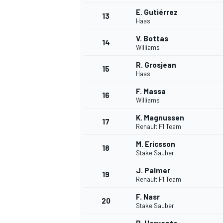
E. Gutiérrez
13
Haas
V. Bottas
14
Williams
R. Grosjean
15
Haas
F. Massa
16
Williams
K. Magnussen
17
Renault F1 Team
M. Ericsson
18
Stake Sauber
J. Palmer
19
Renault F1 Team
F. Nasr
20
Stake Sauber