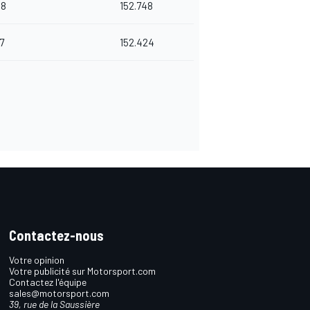
48
152.748
7
152.424
Contactez-nous
Votre opinion
Votre publicité sur Motorsport.com
Contactez l'équipe
sales@motorsport.com
39, rue de la Saussière