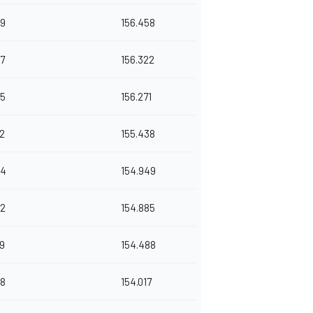
59
156.458
67
156.322
25
156.271
12
155.438
44
154.949
32
154.885
99
154.488
38
154.017