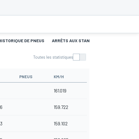
HISTORIQUE DE PNEUS
ARRÊTS AUX STANDS
Toutes les statistiques
PNEUS
KM/H
161.019
06
159.722
93
159.102