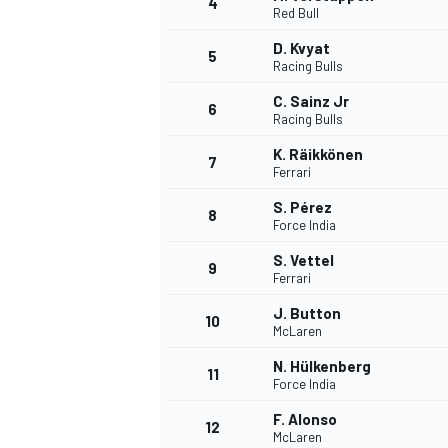
4
Red Bull
D. Kvyat
5
WRC
Racing Bulls
C. Sainz Jr
6
Racing Bulls
K. Räikkönen
7
Ferrari
S. Pérez
8
Force India
S. Vettel
9
Ferrari
J. Button
10
McLaren
WEC
N. Hülkenberg
11
Force India
F. Alonso
12
McLaren