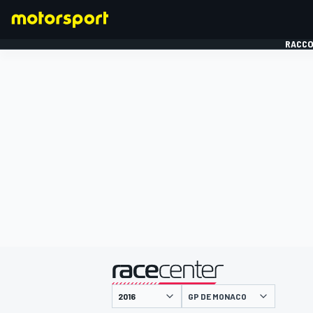
RACCO
FORMULE 1
présenté par
GP DE MONACO