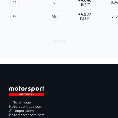
+4.040
10
0.6
88
1'18.647
+4.207
46
0.16
94
1'18.814
fr.Motor1.com
Motorsportjobs.com
Autosport.com
Motorsportstats.com