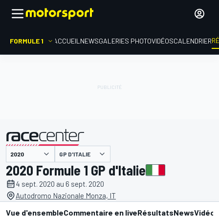
R
FORMULE 1
ACCUEIL
NEWS
GALERIES PHOTO
VIDÉOS
CALENDRIER
GP D'ITALIE
présenté par
2020 Formule 1 GP d'Italie
4 sept. 2020 au 6 sept. 2020
Autodromo Nazionale Monza, IT
Vue d'ensemble
Commentaire en live
Résultats
News
Vidéo