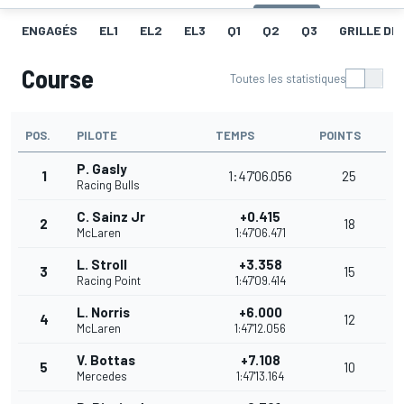
ENGAGÉS
EL1
EL2
EL3
Q1
Q2
Q3
GRILLE DE
Course
Toutes les statistiques
POS.
PILOTE
TEMPS
POINTS
P. Gasly
1
1:47'06.056
25
Racing Bulls
C. Sainz Jr
+0.415
2
18
McLaren
1:47'06.471
L. Stroll
+3.358
3
15
Racing Point
1:47'09.414
L. Norris
+6.000
4
12
McLaren
1:47'12.056
V. Bottas
+7.108
5
10
Mercedes
1:47'13.164