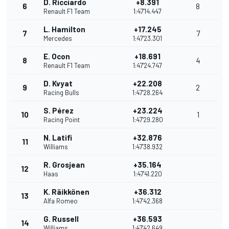
D. Ricciardo
+8.391
6
8
Renault F1 Team
1:47'14.447
L. Hamilton
+17.245
7
7
Mercedes
1:47'23.301
E. Ocon
+18.691
8
4
Renault F1 Team
1:47'24.747
D. Kvyat
+22.208
9
2
Racing Bulls
1:47'28.264
S. Pérez
+23.224
10
1
Racing Point
1:47'29.280
N. Latifi
+32.876
11
Williams
1:47'38.932
R. Grosjean
+35.164
12
Haas
1:47'41.220
K. Räikkönen
+36.312
13
Alfa Romeo
1:47'42.368
G. Russell
+36.593
14
Williams
1:47'42.649