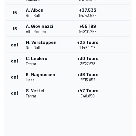
A. Albon
+37.533
15
Red Bull
1:47'43.589
A. Giovinazzi
+55.199
16
Alfa Romeo
1:48'01.255
M. Verstappen
+23 Tours
dnf
Red Bull
1:14'59.415
C. Leclerc
+30 Tours
dnf
Ferrari
35'27.678
K. Magnussen
+36 Tours
dnf
Haas
25'15.852
S. Vettel
+47 Tours
dnf
Ferrari
9'48.850