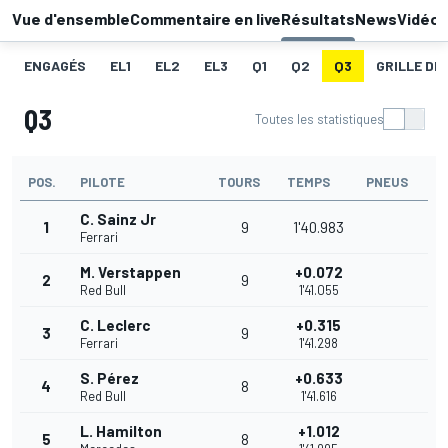
Vue d'ensemble
Commentaire en live
Résultats
News
Vidéo
ENGAGÉS
EL1
EL2
EL3
Q1
Q2
Q3
GRILLE DE
Q3
Toutes les statistiques
POS.
PILOTE
TOURS
TEMPS
PNEUS
C. Sainz Jr
1
9
1'40.983
Ferrari
M. Verstappen
+0.072
2
9
Red Bull
1'41.055
C. Leclerc
+0.315
3
9
Ferrari
1'41.298
S. Pérez
+0.633
4
8
Red Bull
1'41.616
L. Hamilton
+1.012
5
8