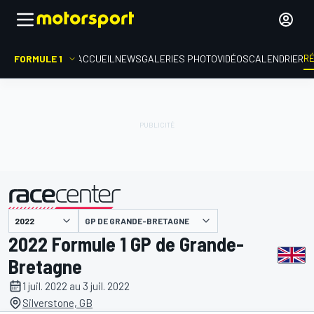
R
FORMULE 1
ACCUEIL
NEWS
GALERIES PHOTO
VIDÉOS
CALENDRIER
GP DE GRANDE-BRETAGNE
présenté par
2022 Formule 1 GP de Grande-
Bretagne
1 juil. 2022 au 3 juil. 2022
Silverstone, GB