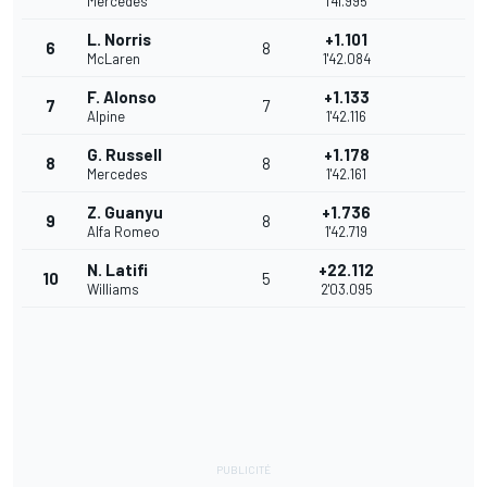
Mercedes
1'41.995
L. Norris
+1.101
6
8
McLaren
1'42.084
F. Alonso
+1.133
7
7
Alpine
1'42.116
G. Russell
+1.178
8
8
Mercedes
1'42.161
Z. Guanyu
+1.736
9
8
Alfa Romeo
1'42.719
N. Latifi
+22.112
10
5
Williams
2'03.095