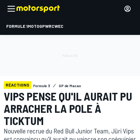
FORMULE 1
MOTOGP
WRC
WEC
RÉACTIONS
Formule 3
GP de Macao
VIPS PENSE QU'IL AURAIT PU
ARRACHER LA POLE À
TICKTUM
Nouvelle recrue du Red Bull Junior Team, Jüri Vips
est convaincu qu'il aurait pu vaincre son coéquipier