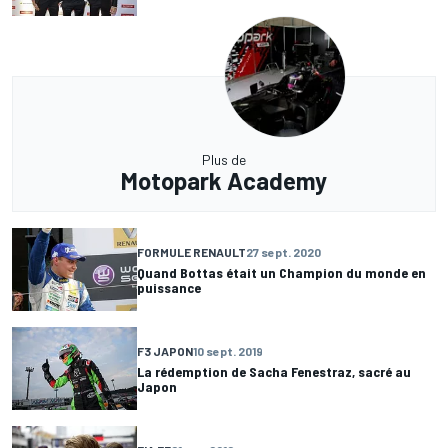
Plus de
Motopark Academy
FORMULE RENAULT
27 sept. 2020
Quand Bottas était un Champion du monde en
puissance
F3 JAPON
10 sept. 2019
La rédemption de Sacha Fenestraz, sacré au
Japon