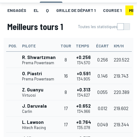
ENGAGÉS
EL
Q
GRILLE DE DÉPART 1
COURSE 1
MEI
Meilleurs tours 1
Toutes les statistiques
POS.
PILOTE
TOUR
TEMPS
ÉCART
KM/H
R. Shwartzman
+0.256
8
0.256
220.522
Prema Powerteam
1'34.570
O. Piastri
+0.591
16
0.146
219.743
Prema Powerteam
1'34.905
Z. Guanyu
+0.313
8
0.055
220.389
Virtuosi
1'34.627
J. Daruvala
+0.652
17
0.012
219.602
Carlin
1'34.966
L. Lawson
+0.764
17
0.049
219.344
Hitech Racing
1'35.078