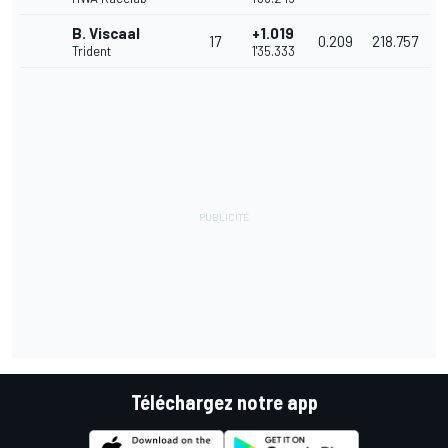
B. Viscaal
+1.019
17
0.209
218.757
Trident
1'35.333
Téléchargez notre app