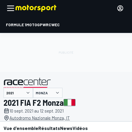
FORMULE 1
MOTOGP
WRC
WEC
MONZA
présenté par
2021 FIA F2 Monza
10 sept. 2021 au 12 sept. 2021
Autodromo Nazionale Monza, IT
Vue d'ensemble
Résultats
News
Vidéos