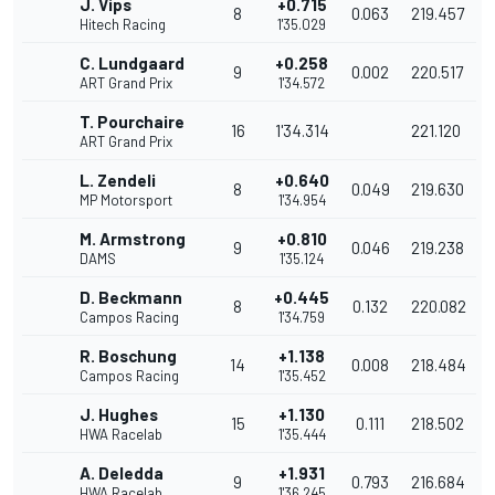
J. Vips
+0.715
8
0.063
219.457
Hitech Racing
1'35.029
C. Lundgaard
+0.258
9
0.002
220.517
ART Grand Prix
1'34.572
T. Pourchaire
16
1'34.314
221.120
ART Grand Prix
L. Zendeli
+0.640
8
0.049
219.630
MP Motorsport
1'34.954
M. Armstrong
+0.810
9
0.046
219.238
DAMS
1'35.124
D. Beckmann
+0.445
8
0.132
220.082
Campos Racing
1'34.759
R. Boschung
+1.138
14
0.008
218.484
Campos Racing
1'35.452
J. Hughes
+1.130
15
0.111
218.502
HWA Racelab
1'35.444
A. Deledda
+1.931
9
0.793
216.684
HWA Racelab
1'36.245