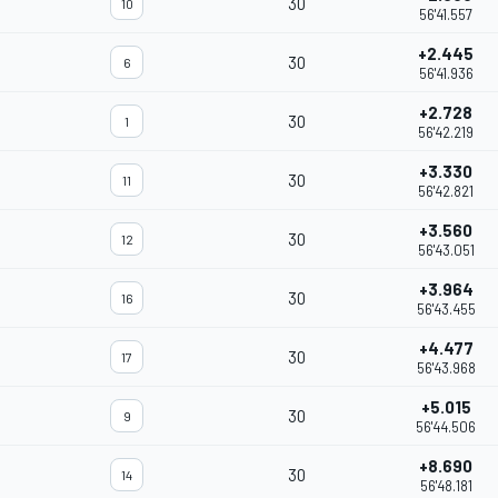
30
10
56'41.557
+2.445
30
6
56'41.936
+2.728
30
1
56'42.219
+3.330
30
11
56'42.821
+3.560
30
12
56'43.051
+3.964
30
16
56'43.455
+4.477
30
17
56'43.968
+5.015
30
9
56'44.506
+8.690
30
14
56'48.181