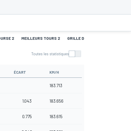
OURSE 2
MEILLEURS TOURS 2
GRILLE DE DÉPART 3
COURSE 
Toutes les statistiques
ÉCART
KM/H
183.713
1.043
183.656
0.775
183.615