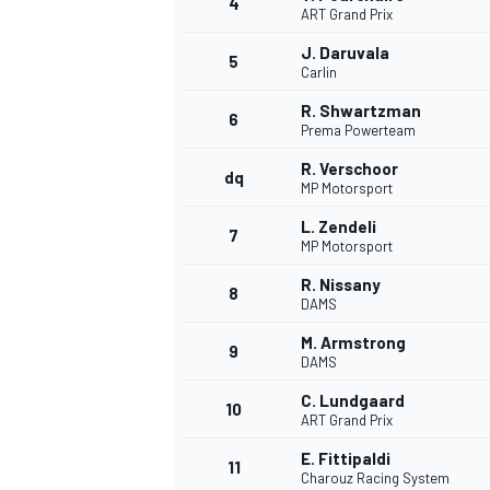
4
ART Grand Prix
J. Daruvala
5
WRC
Carlin
R. Shwartzman
6
Prema Powerteam
R. Verschoor
dq
MP Motorsport
L. Zendeli
7
MP Motorsport
R. Nissany
8
DAMS
M. Armstrong
9
DAMS
WEC
C. Lundgaard
10
ART Grand Prix
E. Fittipaldi
11
Charouz Racing System