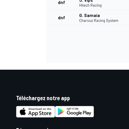
J. Vips
dnf
Hitech Racing
G. Samaia
dnf
Charouz Racing System
Téléchargez notre app