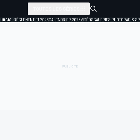
TOUTES LES SÉRIES
URCIS :
RÈGLEMENT F1 2026
CALENDRIER 2026
VIDÉOS
GALERIES PHOTO
PARIS S