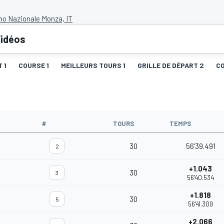
o Nazionale Monza, IT
idéos
 1
COURSE 1
MEILLEURS TOURS 1
GRILLE DE DÉPART 2
C
#
TOURS
TEMPS
30
56'39.491
2
+1.043
30
3
56'40.534
+1.818
30
5
56'41.309
+2.066