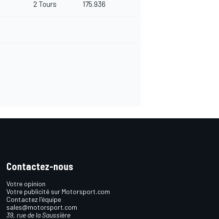
2 Tours
175.936
Contactez-nous
Votre opinion
Votre publicité sur Motorsport.com
Contactez l'équipe
sales@motorsport.com
39, rue de la Saussière