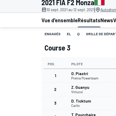
2021 FIA F2 Monza
|
10 sept. 2021 au 12 sept. 2021
Autodrom
Vue d'ensemble
Résultats
News
V
ENGAGÉS
EL
Q
GRILLE DE DÉPART
MOTOGP
Course 3
POS.
PILOTE
O. Piastri
1
Prema Powerteam
Z. Guanyu
2
Virtuosi
D. Ticktum
3
Carlin
T. Pourchaire