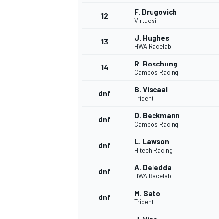
F. Drugovich
12
Virtuosi
J. Hughes
13
HWA Racelab
R. Boschung
14
Campos Racing
B. Viscaal
dnf
Trident
D. Beckmann
dnf
Campos Racing
L. Lawson
dnf
Hitech Racing
A. Deledda
dnf
HWA Racelab
M. Sato
dnf
Trident