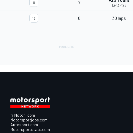
+23 Tours
7
8
13'43.428
0
30 laps
15
fr.Motor1.com
Motorsportjobs.com
Autosport.com
Motorsportstats.com