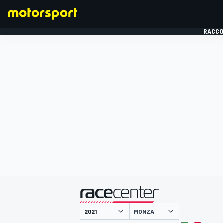
RACCO
FORMULE 1
présenté par
MONZA