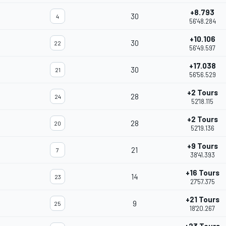
+8.793
30
4
56'48.284
+10.106
30
22
56'49.597
+17.038
30
21
56'56.529
+2 Tours
28
24
52'18.115
+2 Tours
28
20
52'19.136
+9 Tours
21
7
38'41.393
+16 Tours
14
23
27'57.375
+21 Tours
9
25
18'20.267