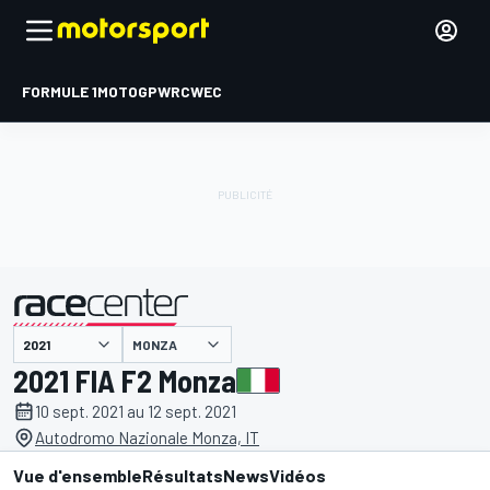
FORMULE 1
MOTOGP
WRC
WEC
MONZA
présenté par
2021 FIA F2 Monza
10 sept. 2021 au 12 sept. 2021
Autodromo Nazionale Monza, IT
Vue d'ensemble
Résultats
News
Vidéos