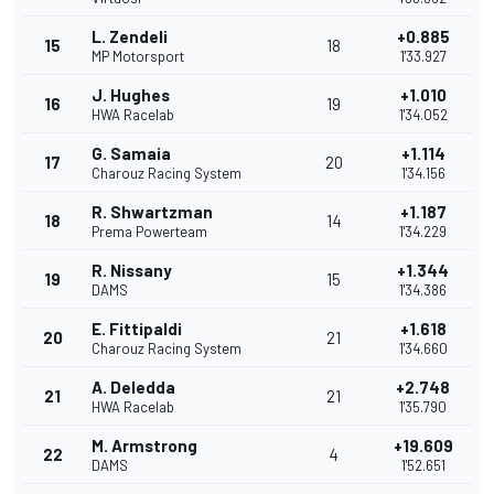
L. Zendeli
+0.885
15
18
MP Motorsport
1'33.927
J. Hughes
+1.010
16
19
HWA Racelab
1'34.052
G. Samaia
+1.114
17
20
Charouz Racing System
1'34.156
R. Shwartzman
+1.187
18
14
Prema Powerteam
1'34.229
R. Nissany
+1.344
19
15
DAMS
1'34.386
E. Fittipaldi
+1.618
20
21
Charouz Racing System
1'34.660
A. Deledda
+2.748
21
21
HWA Racelab
1'35.790
M. Armstrong
+19.609
22
4
DAMS
1'52.651