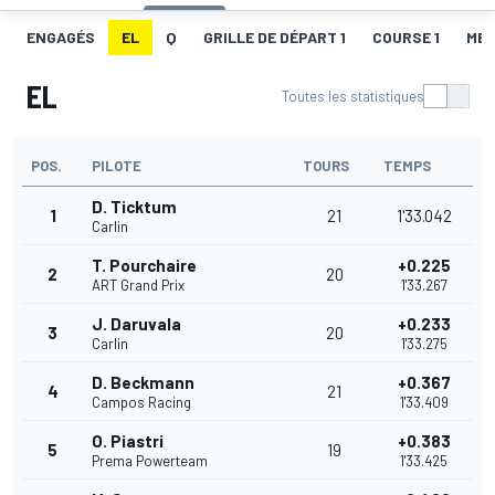
ENGAGÉS
EL
Q
GRILLE DE DÉPART 1
COURSE 1
MEI
EL
Toutes les statistiques
POS.
PILOTE
TOURS
TEMPS
D. Ticktum
1
21
1'33.042
Carlin
T. Pourchaire
+0.225
2
20
ART Grand Prix
1'33.267
J. Daruvala
+0.233
3
20
Carlin
1'33.275
D. Beckmann
+0.367
4
21
Campos Racing
1'33.409
O. Piastri
+0.383
5
19
Prema Powerteam
1'33.425