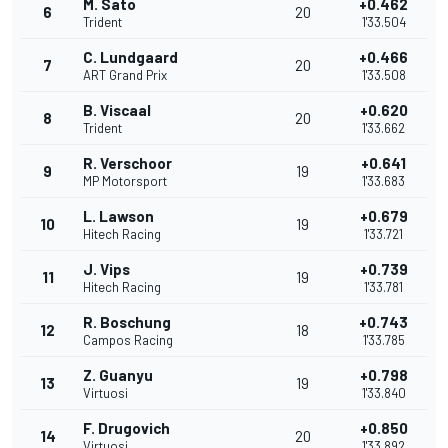
M. Sato
+0.462
6
20
Trident
1'33.504
C. Lundgaard
+0.466
7
20
ART Grand Prix
1'33.508
B. Viscaal
+0.620
8
20
Trident
1'33.662
R. Verschoor
+0.641
9
19
MP Motorsport
1'33.683
L. Lawson
+0.679
10
19
Hitech Racing
1'33.721
J. Vips
+0.739
11
19
Hitech Racing
1'33.781
R. Boschung
+0.743
12
18
Campos Racing
1'33.785
Z. Guanyu
+0.798
13
19
Virtuosi
1'33.840
F. Drugovich
+0.850
14
20
Virtuosi
1'33.892