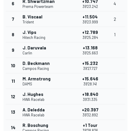
R. Shwartzman
+10.747
6
4
Prema Powerteam
39'23.242
B. Viscaal
+11.504
7
2
Trident
39'23.999
J. Vips
+12.789
8
1
Hitech Racing
39'25.284
J. Daruvala
+13.168
9
Carlin
39'25.663
D. Beckmann
+15.232
10
Campos Racing
39'27.727
M. Armstrong
+15.646
11
DAMS
39'28.141
J. Hughes
+18.840
12
HWA Racelab
39'31.335
A. Deledda
+20.397
13
HWA Racelab
39'32.892
R. Boschung
+1 Tour
14
Campos Racing
39'38.836