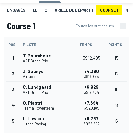
ENGAGÉS
EL
Q
GRILLE DE DÉPART 1
COURSE 1
MEI
Course 1
Toutes les statistiques
POS.
PILOTE
TEMPS
POINTS
T. Pourchaire
1
39'12.495
15
ART Grand Prix
Z. Guanyu
+4.360
2
12
Virtuosi
39'16.855
C. Lundgaard
+6.929
3
10
ART Grand Prix
39'19.424
O. Piastri
+7.694
4
8
Prema Powerteam
39'20.189
L. Lawson
+9.767
5
6
Hitech Racing
39'22.262