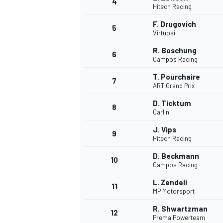
4
Hitech Racing
F. Drugovich
5
WRC
Virtuosi
R. Boschung
6
Campos Racing
T. Pourchaire
7
ART Grand Prix
D. Ticktum
8
Carlin
J. Vips
9
Hitech Racing
D. Beckmann
10
Campos Racing
WEC
L. Zendeli
11
MP Motorsport
R. Shwartzman
12
Prema Powerteam