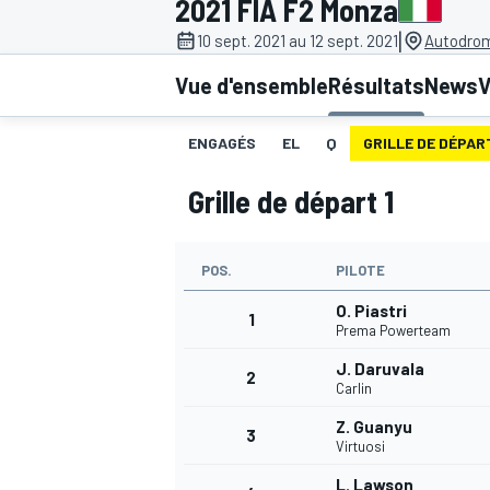
2021 FIA F2 Monza
|
10 sept. 2021 au 12 sept. 2021
Autodrom
Vue d'ensemble
Résultats
News
V
ENGAGÉS
EL
Q
GRILLE DE DÉPART
MOTOGP
Grille de départ 1
POS.
PILOTE
O. Piastri
1
Prema Powerteam
J. Daruvala
2
Carlin
Z. Guanyu
3
Virtuosi
L. Lawson