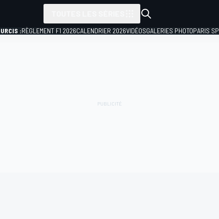
TOUTES LES SÉRIES
URCIS :
RÈGLEMENT F1 2026
CALENDRIER 2026
VIDÉOS
GALERIES PHOTO
PARIS S