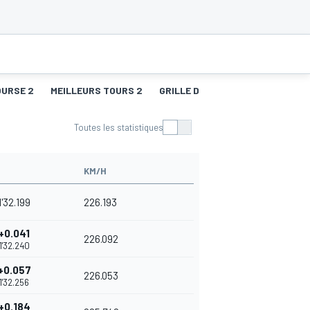
OURSE 2
MEILLEURS TOURS 2
GRILLE DE DÉPART 3
COURSE 
Toutes les statistiques
KM/H
1'32.199
226.193
+0.041
226.092
1'32.240
+0.057
226.053
1'32.256
+0.184