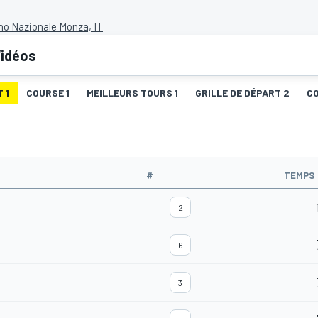
o Nazionale Monza, IT
idéos
 1
COURSE 1
MEILLEURS TOURS 1
GRILLE DE DÉPART 2
C
#
TEMPS
2
6
3