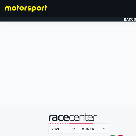
RACCO
FORMULE 1
présenté par
MONZA