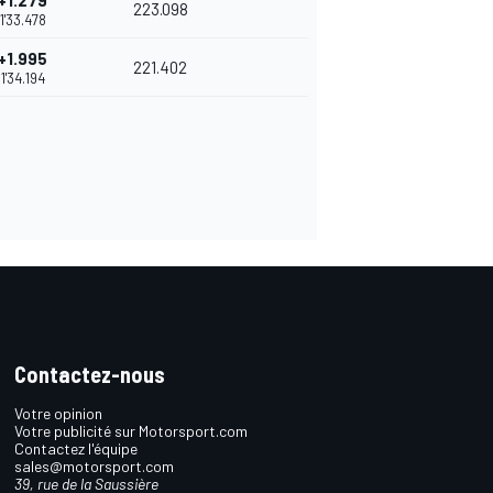
+1.279
223.098
1'33.478
+1.995
221.402
1'34.194
Contactez-nous
Votre opinion
Votre publicité sur Motorsport.com
Contactez l'équipe
sales@motorsport.com
39, rue de la Saussière