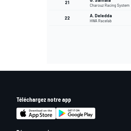
G. Samaia
21
Charouz Racing System
A. Deledda
22
HWA Racelab
Téléchargez notre app