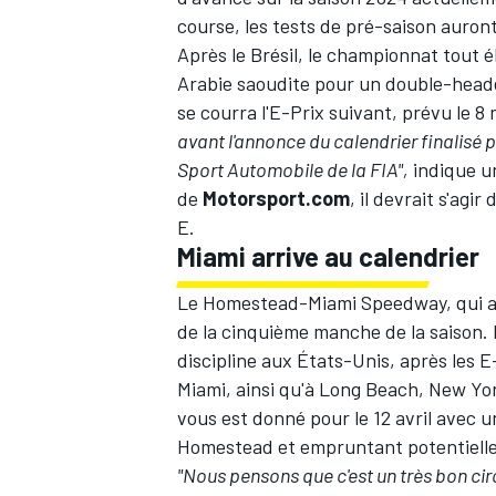
course, les tests de pré-saison auron
Après le Brésil, le championnat tout é
Arabie saoudite pour un double-header
se courra l'E-Prix suivant, prévu le 8
avant l'annonce du calendrier finalisé 
Sport Automobile de la FIA",
indique u
de
Motorsport.com
, il devrait s'ag
E.
Miami arrive au calendrier
Le Homestead-Miami Speedway, qui acc
de la cinquième manche de la saison. Il
discipline aux États-Unis, après les 
Miami, ainsi qu'à Long Beach, New Yor
vous est donné pour le 12 avril avec 
Homestead et empruntant potentiellem
"Nous pensons que c'est un très bon circ