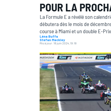
POUR LA PROCH
La Formule E a révélé son calendr
débutera dès le mois de décembre e
course à Miami et un double E-Pri
Léna Buffa
MOTOGP
Stefan Mackley
Mis à jour:
18 juin 2024, 19:18