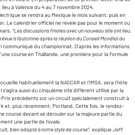
t lieu à Valence du 4 au 7 novembre 2024.
lectrique se rendra au Mexique le mois suivant, puis en
. Le calendrier officiel ne révèle pas pour le moment où
 mars.
"Les discussions finales avec un nouveau site ont lieu,
prévue à l'automne après la réunion du Conseil Mondial du
n communiqué du championnat. D'après les informations
ir d'une course en Thaïlande, une première pour la Formule
ueille habituellement la NASCAR et l'IMSA, sera l'hôte
 s'agira aussi du cinquième site différent utilisé par la
E-Prix précédents sur un circuit spécialement construit à
k et, plus récemment, Portland. Cette fois, le rendez-
une course devant se dérouler sur la majeure partie du
ent une partie de l'ovale.
uit, bien adapté à notre style de course",
explique Jeff