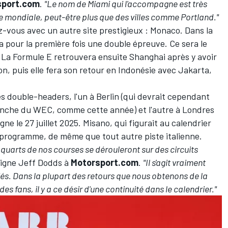
sport.com
.
"Le nom de Miami qui l'accompagne est très
le mondiale, peut-être plus que des villes comme Portland."
-vous avec un autre site prestigieux : Monaco. Dans la
 pour la première fois une double épreuve. Ce sera le
 La Formule E retrouvera ensuite Shanghai après y avoir
on, puis elle fera son retour en Indonésie avec Jakarta,
s double-headers, l'un à Berlin (qui devrait cependant
anche du
WEC
, comme cette année) et l'autre à Londres
e le 27 juillet 2025. Misano, qui figurait au
calendrier
u programme, de même que tout autre piste italienne.
s quarts de nos courses se dérouleront sur des circuits
igne Jeff Dodds à
Motorsport.com
.
"Il s'agit vraiment
iés. Dans la plupart des retours que nous obtenons de la
s fans, il y a ce désir d'une continuité dans le calendrier."