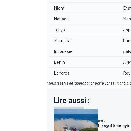
Miami
Éta
Monaco
Mon
Tokyo
Jap
Shanghai
Chi
Indonésie
Jak
Berlin
All
Londres
Roy
*sous réserve de l’approbation par le Conseil Mondial d
Lire aussi :
WRC
Le système hybr