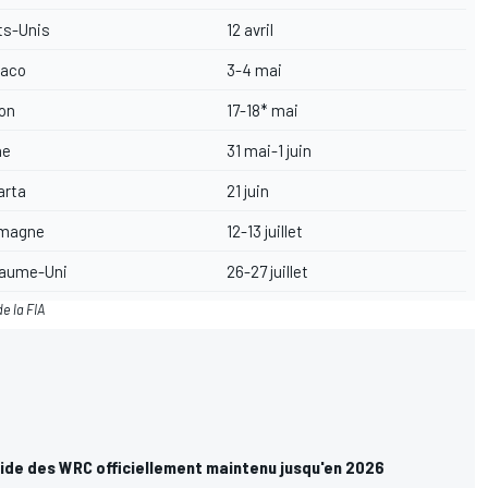
ts-Unis
12 avril
aco
3-4 mai
on
17-18* mai
ne
31 mai-1 juin
arta
21 juin
emagne
12-13 juillet
aume-Uni
26-27 juillet
e la FIA
ide des WRC officiellement maintenu jusqu'en 2026