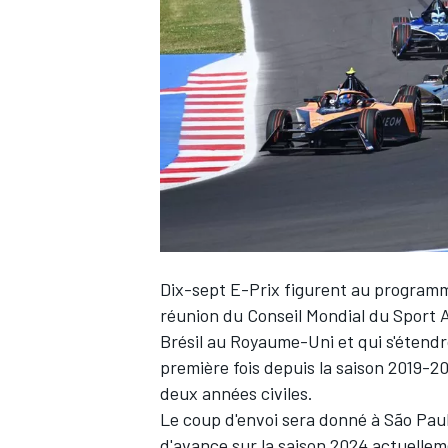
WRC
Dix-sept E-Prix figurent au programme
réunion du Conseil Mondial du Sport A
Brésil au Royaume-Uni et qui s'étendr
WEC
première fois depuis la saison 2019-2
deux années civiles.
Le coup d'envoi sera donné à São Paul
d'avance sur la saison 2024 actuelle