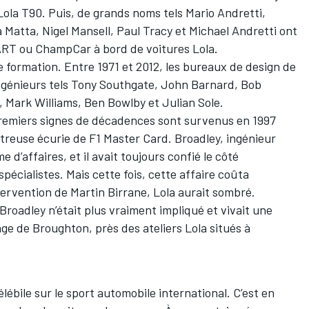
ola T90. Puis, de grands noms tels Mario Andretti,
 Matta, Nigel Mansell, Paul Tracy et Michael Andretti ont
CART ou ChampCar à bord de voitures Lola.
e formation. Entre 1971 et 2012, les bureaux de design de
ingénieurs tels Tony Southgate, John Barnard, Bob
 Mark Williams, Ben Bowlby et Julian Sole.
remiers signes de décadences sont survenus en 1997
treuse écurie de F1 Master Card. Broadley, ingénieur
e d’affaires, et il avait toujours confié le côté
pécialistes. Mais cette fois, cette affaire coûta
tervention de Martin Birrane, Lola aurait sombré.
roadley n’était plus vraiment impliqué et vivait une
lage de Broughton, près des ateliers Lola situés à
lébile sur le sport automobile international. C’est en