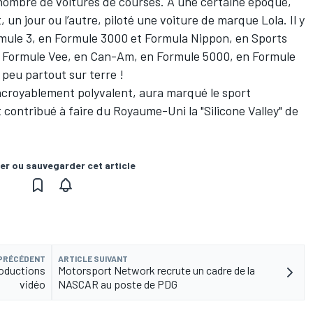
d nombre de voitures de courses. À une certaine époque,
, un jour ou l’autre, piloté une voiture de marque Lola. Il y
rmule 3, en Formule 3000 et Formula Nippon, en Sports
n Formule Vee, en Can-Am, en Formule 5000, en Formule
 peu partout sur terre !
incroyablement polyvalent, aura marqué le sport
contribué à faire du Royaume-Uni la "Silicone Valley" de
er ou sauvegarder cet article
 PRÉCÉDENT
ARTICLE SUIVANT
oductions
Motorsport Network recrute un cadre de la
vidéo
NASCAR au poste de PDG