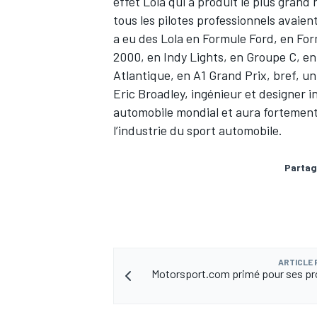
effet Lola qui a produit le plus gran
tous les pilotes professionnels avaient
a eu des Lola en Formule Ford, en Fo
2000, en Indy Lights, en Groupe C, e
Atlantique, en A1 Grand Prix, bref, un
AUTRES CHAMPIONNATS
Eric Broadley, ingénieur et designer 
automobile mondial et aura fortement 
l’industrie du sport automobile.
Partag
ARTICLE
Motorsport.com primé pour ses pr