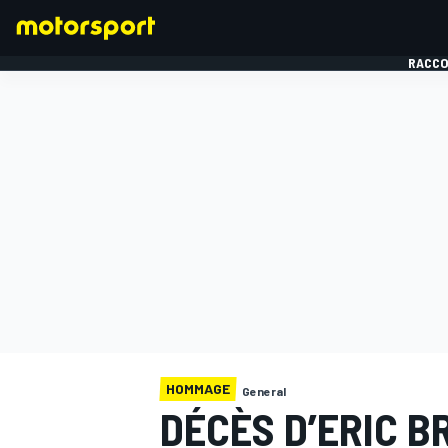
RACCO
FORMULE 1
HOMMAGE
General
DÉCÈS D’ERIC B