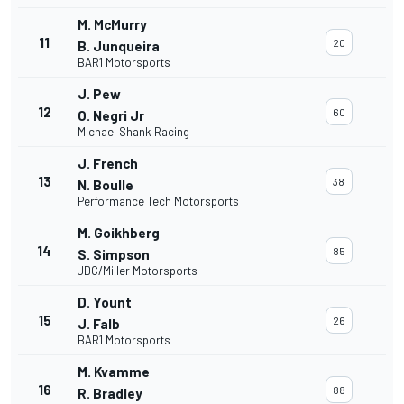
M. McMurry
11
20
B. Junqueira
BAR1 Motorsports
J. Pew
12
60
O. Negri Jr
Michael Shank Racing
J. French
13
38
N. Boulle
Performance Tech Motorsports
M. Goikhberg
14
85
S. Simpson
JDC/Miller Motorsports
D. Yount
15
26
J. Falb
BAR1 Motorsports
M. Kvamme
16
88
R. Bradley