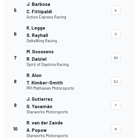
J. Barbosa
5
5
C. Fittipaldi
Action Express Racing
K. Legge
6
0
S. Rayhall
DeltaWing Racing
M. Goossens
7
90
R. Dalziel
Spirit of Daytona Racing
R. Alon
8
52
T. Kimber-Smith
PR1 Mathiasen Motorsports
J. Gutierrez
9
7
G. Yacamán
Starworks Motorsports
R. van der Zande
10
8
A. Popow
Starworks Motorsports