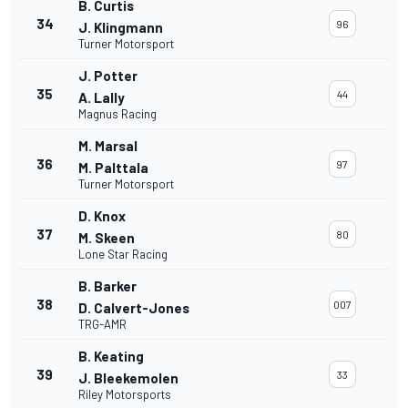
B. Curtis
34
96
J. Klingmann
Turner Motorsport
J. Potter
35
44
A. Lally
Magnus Racing
M. Marsal
36
97
M. Palttala
Turner Motorsport
D. Knox
37
80
M. Skeen
Lone Star Racing
B. Barker
38
007
D. Calvert-Jones
TRG-AMR
B. Keating
39
33
J. Bleekemolen
Riley Motorsports