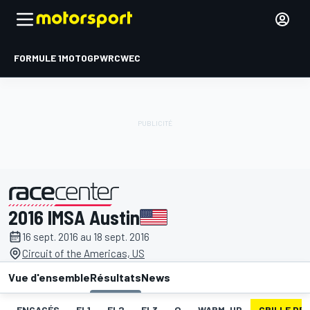
FORMULE 1
MOTOGP
WRC
WEC
2016 IMSA Austin
présenté par
16 sept. 2016 au 18 sept. 2016
Circuit of the Americas, US
Vue d'ensemble
Résultats
News
ENGAGÉS
EL1
EL2
EL3
Q
WARM-UP
GRILLE DE