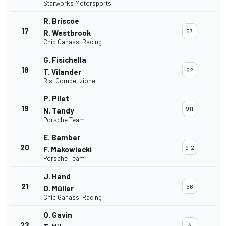
Starworks Motorsports
R. Briscoe
17
67
R. Westbrook
Chip Ganassi Racing
G. Fisichella
18
62
T. Vilander
Risi Competizione
P. Pilet
19
911
N. Tandy
Porsche Team
E. Bamber
20
912
F. Makowiecki
Porsche Team
J. Hand
21
66
D. Müller
Chip Ganassi Racing
O. Gavin
22
4