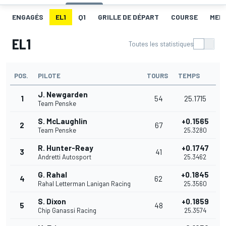
ENGAGÉS
EL1
Q1
GRILLE DE DÉPART
COURSE
MEI
EL1
Toutes les statistiques
POS.
PILOTE
TOURS
TEMPS
J. Newgarden
1
54
25.1715
Team Penske
S. McLaughlin
+0.1565
2
67
Team Penske
25.3280
R. Hunter-Reay
+0.1747
3
41
Andretti Autosport
25.3462
G. Rahal
+0.1845
4
62
Rahal Letterman Lanigan Racing
25.3560
S. Dixon
+0.1859
5
48
Chip Ganassi Racing
25.3574