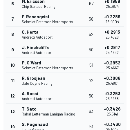
M. Ericsson
+0.1959
6
67
Chip Ganassi Racing
25.3674
F. Rosenqvist
+0.2289
7
58
Schmidt Peterson Motorsports
25.4004
C. Herta
+0.2913
8
52
Andretti Autosport
25.4628
J. Hinchcliffe
+0.2917
9
50
Andretti Autosport
25.4632
P. O'Ward
+0.2952
10
51
Schmidt Peterson Motorsports
25.4667
R. Grosjean
+0.3086
11
72
Dale Coyne Racing
25.4801
A. Rossi
+0.3253
12
50
Andretti Autosport
25.4968
T. Sato
+0.3426
13
63
Rahal Letterman Lanigan Racing
25.5141
S. Pagenaud
+0.3430
14
51
Team Penske
25.5145