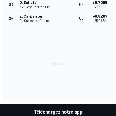
D. Kellett
+0.7095
23
62
A.J. Foyt Enterprises
25.8810
E. Carpenter
+0.8207
24
60
Ed Carpenter Racing
25.9922
Téléchargez notre app