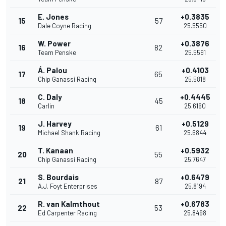
E. Jones
+0.3835
15
57
Dale Coyne Racing
25.5550
W. Power
+0.3876
16
82
Team Penske
25.5591
Á. Palou
+0.4103
17
65
Chip Ganassi Racing
25.5818
C. Daly
+0.4445
18
45
Carlin
25.6160
J. Harvey
+0.5129
19
61
Michael Shank Racing
25.6844
T. Kanaan
+0.5932
20
55
Chip Ganassi Racing
25.7647
S. Bourdais
+0.6479
21
87
A.J. Foyt Enterprises
25.8194
R. van Kalmthout
+0.6783
22
53
Ed Carpenter Racing
25.8498