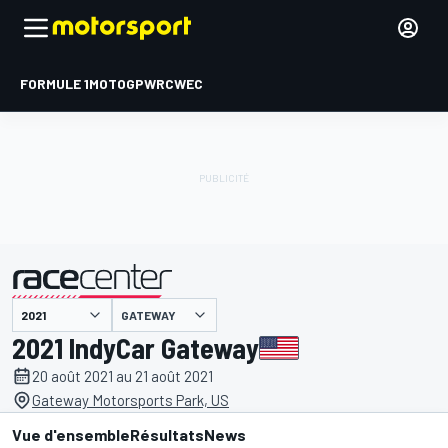
FORMULE 1
MOTOGP
WRC
WEC
GATEWAY
présenté par
2021 IndyCar Gateway
20 août 2021 au 21 août 2021
Gateway Motorsports Park, US
Vue d'ensemble
Résultats
News