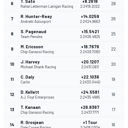
T. Sato
+8.2618
6
28
Rahal Letterman Lanigan Racing
2:24'19.2022
R. Hunter-Reay
+14.0259
7
26
Andretti Autosport
2:24'24.9663
S. Pagenaud
+15.5421
8
25
Team Penske
2:24'26.4825
M. Ericsson
+18.7676
9
22
Chip Ganassi Racing
2:24'29.7080
J. Harvey
+20.1207
10
20
Michael Shank Racing
2:24'31.0611
C. Daly
+22.1036
11
19
Carlin
2:24'33.0440
D. Kellett
+24.5581
12
18
A.J. Foyt Enterprises
2:24'35.4985
T. Kanaan
+26.8367
13
17
Chip Ganassi Racing
2:24'37.7771
R. Grosjean
+1 Tour
14
16
Dale Coyne Racing
2:24'18.0304