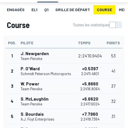
ENGAGÉS
EL1
Q1
GRILLE DE DÉPART
COURSE
MEI
Course
Toutes les statistiques
POS.
PILOTE
TEMPS
POINTS
J. Newgarden
1
2:24'10.9404
53
Team Penske
P. O'Ward
+0.5397
2
41
Schmidt Peterson Motorsports
2:24'11.4801
W. Power
+5.8660
3
37
Team Penske
2:24'16.8064
S. McLaughlin
+6.6620
4
32
Team Penske
2:24'17.6024
S. Bourdais
+7.7960
5
31
A.J. Foyt Enterprises
2:24'18.7364