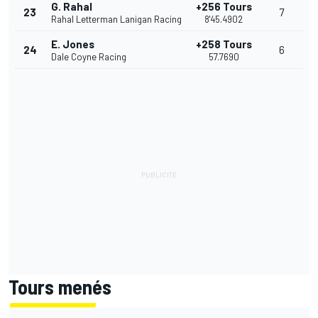
G. Rahal
+256 Tours
23
7
Rahal Letterman Lanigan Racing
8'45.4902
E. Jones
+258 Tours
24
6
Dale Coyne Racing
57.7690
Tours menés