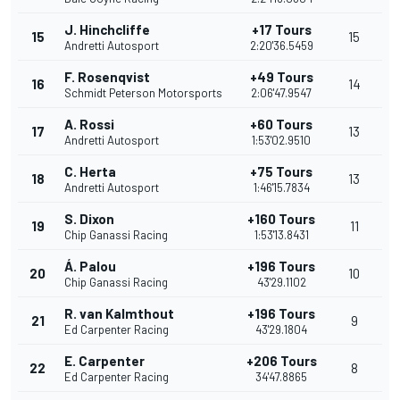
J. Hinchcliffe
+17 Tours
15
15
Andretti Autosport
2:20'36.5459
F. Rosenqvist
+49 Tours
16
14
Schmidt Peterson Motorsports
2:06'47.9547
A. Rossi
+60 Tours
17
13
Andretti Autosport
1:53'02.9510
C. Herta
+75 Tours
18
13
Andretti Autosport
1:46'15.7834
S. Dixon
+160 Tours
19
11
Chip Ganassi Racing
1:53'13.8431
Á. Palou
+196 Tours
20
10
Chip Ganassi Racing
43'29.1102
R. van Kalmthout
+196 Tours
21
9
Ed Carpenter Racing
43'29.1804
E. Carpenter
+206 Tours
22
8
Ed Carpenter Racing
34'47.8865