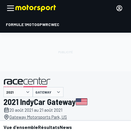
FORMULE 1
MOTOGP
WRC
WEC
GATEWAY
présenté par
2021 IndyCar Gateway
20 août 2021 au 21 août 2021
Gateway Motorsports Park, US
Vue d'ensemble
Résultats
News