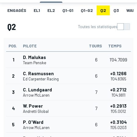
ENGAGÉS
EL1
EL2
Q1-G1
Q1-G2
Q2
Q3
WAR
Q2
Toutes les statistiques
POS.
PILOTE
TOURS
TEMPS
D. Malukas
1
6
1'04.7099
Team Penske
C. Rasmussen
+0.1266
2
6
Ed Carpenter Racing
1'04.8365
C. Lundgaard
+0.2712
3
7
Arrow McLaren
1'04.9811
W. Power
+0.2913
4
7
Andretti Global
1'05.0012
P. O'Ward
+0.3104
5
6
Arrow McLaren
1'05.0203