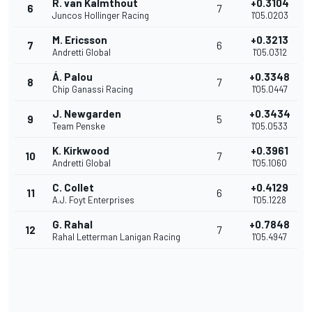
R. van Kalmthout
+0.3104
6
7
Juncos Hollinger Racing
1'05.0203
M. Ericsson
+0.3213
7
6
Andretti Global
1'05.0312
Á. Palou
+0.3348
8
7
Chip Ganassi Racing
1'05.0447
J. Newgarden
+0.3434
9
5
Team Penske
1'05.0533
K. Kirkwood
+0.3961
10
7
Andretti Global
1'05.1060
C. Collet
+0.4129
11
6
A.J. Foyt Enterprises
1'05.1228
G. Rahal
+0.7848
12
7
Rahal Letterman Lanigan Racing
1'05.4947