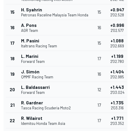
H. Syahrin
+0.947
15
15
Petronas Raceline Malaysia Team Honda
2'02.528
A. Pons
+0.996
16
16
AGR Team
2'02.577
M. Pasini
+1.088
17
15
Italtrans Racing Team
2'02.669
L. Marini
+1.199
18
17
Forward Team
2'02.780
J. Simón
+1.404
19
16
QMMF Racing Team
2'02.985
L. Baldassarri
+1.443
20
12
Forward Team
2'03.024
R. Gardner
+1.735
21
17
Tasca Racing Scuderia Moto2
2'03.316
R. Wilairot
+1.771
22
17
Idemitsu Honda Team Asia
2'03.352