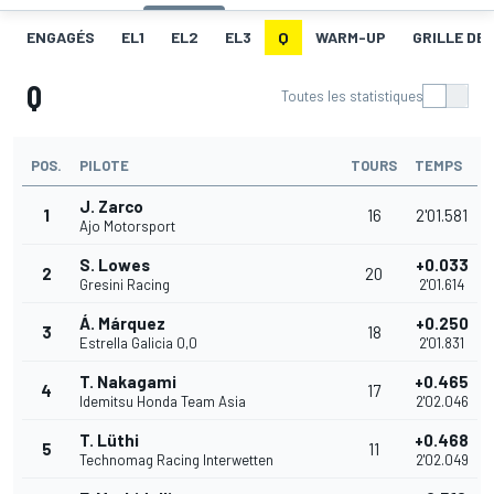
ENGAGÉS
EL1
EL2
EL3
Q
WARM-UP
GRILLE DE
Q
Toutes les statistiques
POS.
PILOTE
TOURS
TEMPS
J. Zarco
1
16
2'01.581
Ajo Motorsport
S. Lowes
+0.033
2
20
Gresini Racing
2'01.614
Á. Márquez
+0.250
3
18
Estrella Galicia 0,0
2'01.831
T. Nakagami
+0.465
4
17
Idemitsu Honda Team Asia
2'02.046
T. Lüthi
+0.468
5
11
Technomag Racing Interwetten
2'02.049