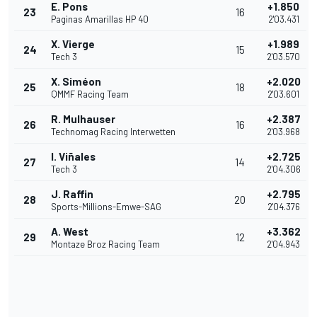
E. Pons
+1.850
23
16
Paginas Amarillas HP 40
2'03.431
X. Vierge
+1.989
24
15
Tech 3
2'03.570
X. Siméon
+2.020
25
18
QMMF Racing Team
2'03.601
R. Mulhauser
+2.387
26
16
Technomag Racing Interwetten
2'03.968
I. Viñales
+2.725
27
14
Tech 3
2'04.306
J. Raffin
+2.795
28
20
Sports-Millions-Emwe-SAG
2'04.376
A. West
+3.362
29
12
Montaze Broz Racing Team
2'04.943