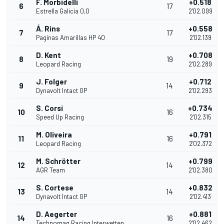
F. Morbidelli
+0.518
6
17
Estrella Galicia 0,0
2'02.099
Á. Rins
+0.558
7
17
Paginas Amarillas HP 40
2'02.139
D. Kent
+0.708
8
19
Leopard Racing
2'02.289
J. Folger
+0.712
9
14
Dynavolt Intact GP
2'02.293
S. Corsi
+0.734
10
16
Speed Up Racing
2'02.315
M. Oliveira
+0.791
11
16
Leopard Racing
2'02.372
M. Schrötter
+0.799
12
14
AGR Team
2'02.380
S. Cortese
+0.832
13
14
Dynavolt Intact GP
2'02.413
D. Aegerter
+0.881
14
16
Technomag Racing Interwetten
2'02.462