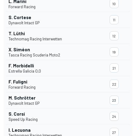
L. Marini
10
Forward Racing
S. Cortese
11
Dynavolt Intact GP
T. Lüthi
12
Technomag Racing Interwetten
X. Siméon
19
Tasca Racing Scuderia Moto2
F. Morbidelli
21
Estrella Galicia 0,0
F. Fuligni
22
Forward Racing
M. Schrötter
23
Dynavolt Intact GP
S. Corsi
24
Speed Up Racing
I. Lecuona
27
Technomag Racing Interwetten