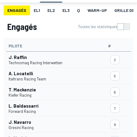
ENGAGÉS
EL1
EL2
EL3
Q
WARM-UP
GRILLE DE
Engagés
Toutes les statistiques
PILOTE
#
J. Raffin
2
Technomag Racing Interwetten
A. Locatelli
5
Italtrans Racing Team
T. Mackenzie
6
Kiefer Racing
L. Baldassarri
7
Forward Racing
J. Navarro
9
Gresini Racing