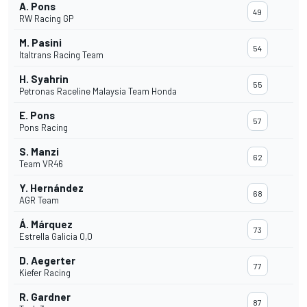
A. Pons
49
RW Racing GP
M. Pasini
54
Italtrans Racing Team
H. Syahrin
55
Petronas Raceline Malaysia Team Honda
E. Pons
57
Pons Racing
S. Manzi
62
Team VR46
Y. Hernández
68
AGR Team
Á. Márquez
73
Estrella Galicia 0,0
D. Aegerter
77
Kiefer Racing
R. Gardner
87