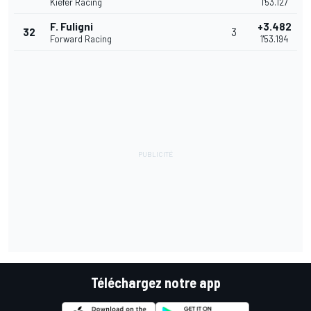
Kiefer Racing
1'53.127
F. Fuligni
+3.482
32
3
Forward Racing
1'53.194
Téléchargez notre app