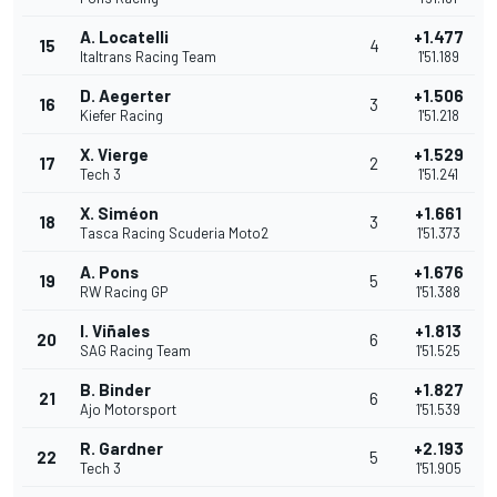
A. Locatelli
+1.477
15
4
Italtrans Racing Team
1'51.189
D. Aegerter
+1.506
16
3
Kiefer Racing
1'51.218
X. Vierge
+1.529
17
2
Tech 3
1'51.241
X. Siméon
+1.661
18
3
Tasca Racing Scuderia Moto2
1'51.373
A. Pons
+1.676
19
5
RW Racing GP
1'51.388
I. Viñales
+1.813
20
6
SAG Racing Team
1'51.525
B. Binder
+1.827
21
6
Ajo Motorsport
1'51.539
R. Gardner
+2.193
22
5
Tech 3
1'51.905