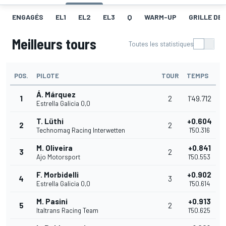
ENGAGÉS
EL1
EL2
EL3
Q
WARM-UP
GRILLE DE
Meilleurs tours
Toutes les statistiques
POS.
PILOTE
TOUR
TEMPS
Á. Márquez
1
2
1'49.712
Estrella Galicia 0,0
T. Lüthi
+0.604
2
2
Technomag Racing Interwetten
1'50.316
M. Oliveira
+0.841
3
2
Ajo Motorsport
1'50.553
F. Morbidelli
+0.902
4
3
Estrella Galicia 0,0
1'50.614
M. Pasini
+0.913
5
2
Italtrans Racing Team
1'50.625