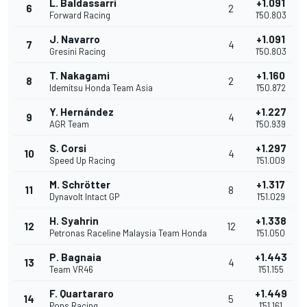
L. Baldassarri
+1.091
6
2
Forward Racing
1'50.803
J. Navarro
+1.091
7
4
Gresini Racing
1'50.803
T. Nakagami
+1.160
8
2
Idemitsu Honda Team Asia
1'50.872
Y. Hernández
+1.227
9
4
AGR Team
1'50.939
S. Corsi
+1.297
10
4
Speed Up Racing
1'51.009
M. Schrötter
+1.317
11
8
Dynavolt Intact GP
1'51.029
H. Syahrin
+1.338
12
12
Petronas Raceline Malaysia Team Honda
1'51.050
P. Bagnaia
+1.443
13
4
Team VR46
1'51.155
F. Quartararo
+1.449
14
5
Pons Racing
1'51.161