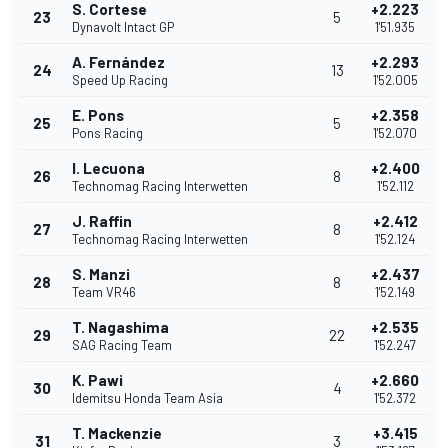
S. Cortese
+2.223
23
5
Dynavolt Intact GP
1'51.935
A. Fernández
+2.293
24
13
Speed Up Racing
1'52.005
E. Pons
+2.358
25
5
Pons Racing
1'52.070
I. Lecuona
+2.400
26
8
Technomag Racing Interwetten
1'52.112
J. Raffin
+2.412
27
8
Technomag Racing Interwetten
1'52.124
S. Manzi
+2.437
28
8
Team VR46
1'52.149
T. Nagashima
+2.535
29
22
SAG Racing Team
1'52.247
K. Pawi
+2.660
30
4
Idemitsu Honda Team Asia
1'52.372
T. Mackenzie
+3.415
31
3