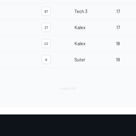
Tech 3
17
87
Kalex
17
27
Kalex
18
22
Suter
19
6