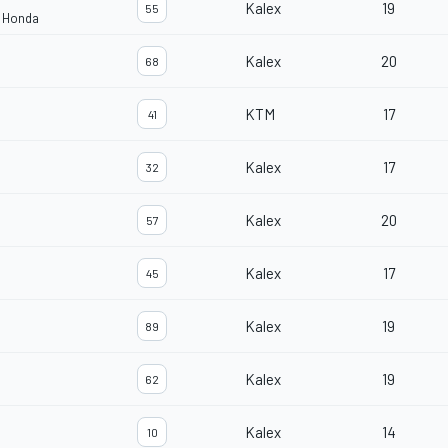
Kalex
19
55
m Honda
Kalex
20
68
KTM
17
41
Kalex
17
32
Kalex
20
57
Kalex
17
45
Kalex
19
89
Kalex
19
62
Kalex
14
10