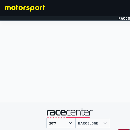
RACCO
FORMULE 1
présenté par
BARCELONE