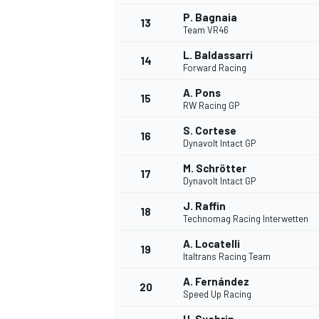
P. Bagnaia
13
Team VR46
L. Baldassarri
14
Forward Racing
A. Pons
15
RW Racing GP
S. Cortese
16
Dynavolt Intact GP
M. Schrötter
17
Dynavolt Intact GP
J. Raffin
18
Technomag Racing Interwetten
A. Locatelli
19
Italtrans Racing Team
A. Fernández
20
Speed Up Racing