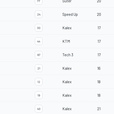
Suter
20
77
Speed Up
20
24
Kalex
17
30
KTM
17
44
Tech 3
17
97
Kalex
16
21
Kalex
18
12
Kalex
18
19
Kalex
21
40