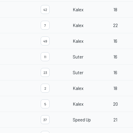
Kalex
18
42
Kalex
22
7
Kalex
16
49
Suter
16
11
Suter
16
23
Kalex
18
2
Kalex
20
5
Speed Up
21
37