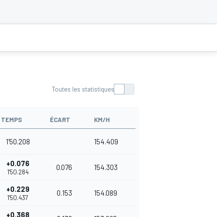
Toutes les statistiques
TEMPS
ÉCART
KM/H
1'50.208
154.409
+0.076
0.076
154.303
1'50.284
+0.229
0.153
154.089
1'50.437
+0.368