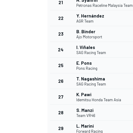
H. Syahrin
21
Petronas Raceline Malaysia Tea
Y. Hernández
22
AGR Team
B. Binder
23
Ajo Motorsport
I. Viñales
24
SAG Racing Team
E. Pons
25
Pons Racing
T. Nagashima
26
SAG Racing Team
K. Pawi
27
Idemitsu Honda Team Asia
S. Manzi
28
Team VR46
L. Marini
29
Forward Racing