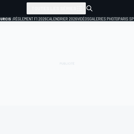
TOUTES LES SÉRIES
URCIS :
RÈGLEMENT F1 2026
CALENDRIER 2026
VIDÉOS
GALERIES PHOTO
PARIS S