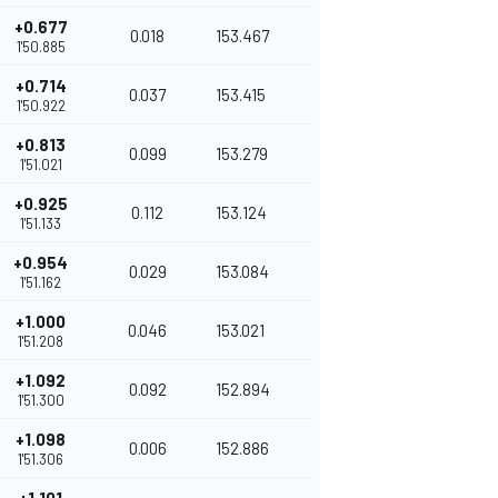
+0.677
0.018
153.467
1'50.885
+0.714
0.037
153.415
1'50.922
+0.813
0.099
153.279
1'51.021
+0.925
0.112
153.124
1'51.133
+0.954
0.029
153.084
1'51.162
+1.000
0.046
153.021
1'51.208
+1.092
0.092
152.894
1'51.300
+1.098
0.006
152.886
1'51.306