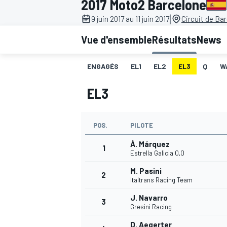
2017 Moto2 Barcelone
|
9 juin 2017 au 11 juin 2017
Circuit de Ba
Vue d'ensemble
Résultats
News
ENGAGÉS
EL1
EL2
EL3
Q
W
MOTOGP
EL3
POS.
PILOTE
Á. Márquez
1
Estrella Galicia 0,0
M. Pasini
2
Italtrans Racing Team
J. Navarro
3
Gresini Racing
D. Aegerter