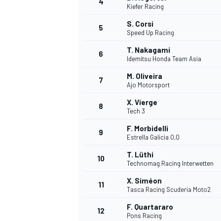
4
Kiefer Racing
S. Corsi
5
WRC
Speed Up Racing
T. Nakagami
6
Idemitsu Honda Team Asia
M. Oliveira
7
Ajo Motorsport
X. Vierge
8
Tech 3
F. Morbidelli
9
Estrella Galicia 0,0
T. Lüthi
10
Technomag Racing Interwetten
WEC
X. Siméon
11
Tasca Racing Scuderia Moto2
F. Quartararo
12
Pons Racing