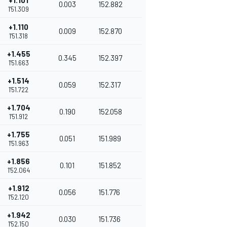
+1.101
0.003
152.882
1'51.309
+1.110
0.009
152.870
1'51.318
+1.455
0.345
152.397
1'51.663
+1.514
0.059
152.317
1'51.722
+1.704
0.190
152.058
1'51.912
+1.755
0.051
151.989
1'51.963
+1.856
0.101
151.852
1'52.064
+1.912
0.056
151.776
1'52.120
+1.942
0.030
151.736
1'52.150