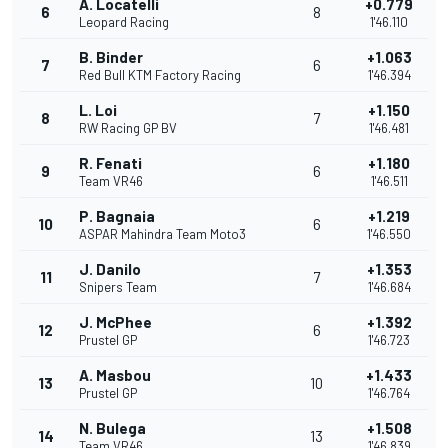
A. Locatelli
+0.779
6
8
Leopard Racing
1'46.110
B. Binder
+1.063
7
6
Red Bull KTM Factory Racing
1'46.394
L. Loi
+1.150
8
7
RW Racing GP BV
1'46.481
R. Fenati
+1.180
9
6
Team VR46
1'46.511
P. Bagnaia
+1.219
10
6
ASPAR Mahindra Team Moto3
1'46.550
J. Danilo
+1.353
11
7
Snipers Team
1'46.684
J. McPhee
+1.392
12
6
Prustel GP
1'46.723
A. Masbou
+1.433
13
10
Prustel GP
1'46.764
N. Bulega
+1.508
14
13
Team VR46
1'46.839