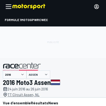
FORMULE 1
MOTOGP
WRC
WEC
ASSEN
présenté par
2016 Moto3 Assen
24 juin 2016 au 26 juin 2016
TT Circuit Assen, NL
Vue d'ensemble
Résultats
News