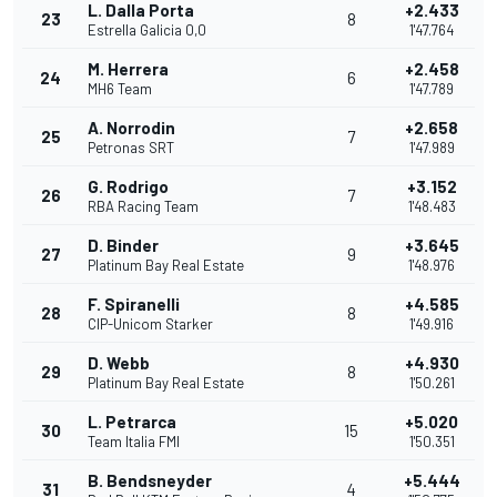
L. Dalla Porta
+2.433
23
8
Estrella Galicia 0,0
1'47.764
M. Herrera
+2.458
24
6
MH6 Team
1'47.789
A. Norrodin
+2.658
25
7
Petronas SRT
1'47.989
G. Rodrigo
+3.152
26
7
RBA Racing Team
1'48.483
D. Binder
+3.645
27
9
Platinum Bay Real Estate
1'48.976
F. Spiranelli
+4.585
28
8
CIP-Unicom Starker
1'49.916
D. Webb
+4.930
29
8
Platinum Bay Real Estate
1'50.261
L. Petrarca
+5.020
30
15
Team Italia FMI
1'50.351
B. Bendsneyder
+5.444
31
4