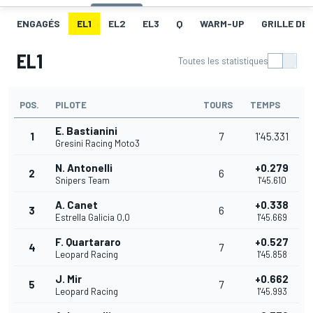
ENGAGÉS
EL1
EL2
EL3
Q
WARM-UP
GRILLE DE
EL1
Toutes les statistiques
POS.
PILOTE
TOURS
TEMPS
E. Bastianini
1
7
1'45.331
Gresini Racing Moto3
N. Antonelli
+0.279
2
6
Snipers Team
1'45.610
A. Canet
+0.338
3
6
Estrella Galicia 0,0
1'45.669
F. Quartararo
+0.527
4
7
Leopard Racing
1'45.858
J. Mir
+0.662
5
7
Leopard Racing
1'45.993