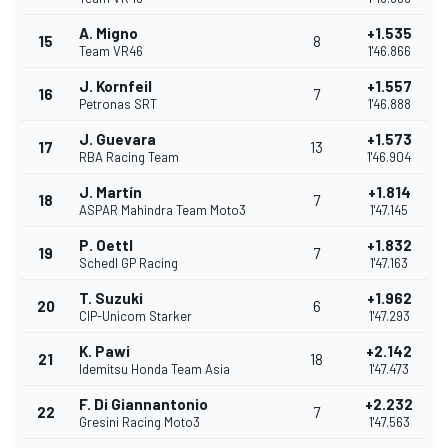
A. Migno
+1.535
15
8
Team VR46
1'46.866
J. Kornfeil
+1.557
16
7
Petronas SRT
1'46.888
J. Guevara
+1.573
17
13
RBA Racing Team
1'46.904
J. Martín
+1.814
18
7
ASPAR Mahindra Team Moto3
1'47.145
P. Oettl
+1.832
19
7
Schedl GP Racing
1'47.163
T. Suzuki
+1.962
20
6
CIP-Unicom Starker
1'47.293
K. Pawi
+2.142
21
18
Idemitsu Honda Team Asia
1'47.473
F. Di Giannantonio
+2.232
22
7
Gresini Racing Moto3
1'47.563