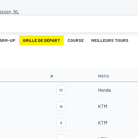
 Assen, NL
ARM-UP
GRILLE DE DÉPART
COURSE
MEILLEURS TOURS
#
MOTO
Honda
33
KTM
16
KTM
8