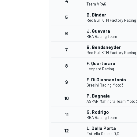
4
Team VR46
B. Binder
5
WRC
Red Bull KTM Factory Racing
J. Guevara
6
RBA Racing Team
B. Bendsneyder
7
Red Bull KTM Factory Racing
F. Quartararo
8
Leopard Racing
F. Di Giannantonio
9
Gresini Racing Moto3
P. Bagnaia
10
ASPAR Mahindra Team Moto
WEC
G. Rodrigo
11
RBA Racing Team
L. Dalla Porta
12
Estrella Galicia 0,0