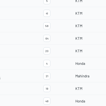
KTM
5
KTM
41
KTM
58
KTM
64
KTM
20
Honda
4
Mahindra
21
3
KTM
19
Honda
48