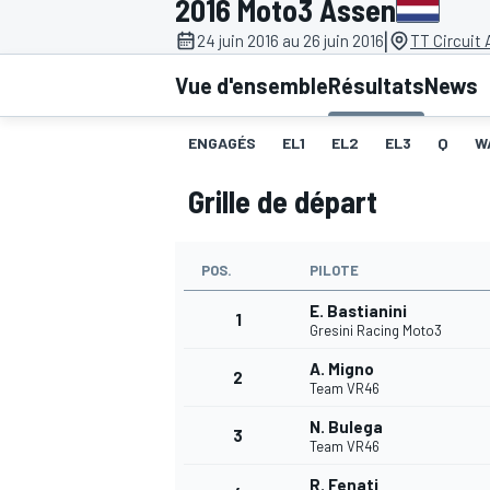
2016 Moto3 Assen
|
24 juin 2016 au 26 juin 2016
TT Circuit
Vue d'ensemble
Résultats
News
ENGAGÉS
EL1
EL2
EL3
Q
W
MOTOGP
Grille de départ
POS.
PILOTE
E. Bastianini
1
Gresini Racing Moto3
A. Migno
2
Team VR46
N. Bulega
3
Team VR46
R. Fenati