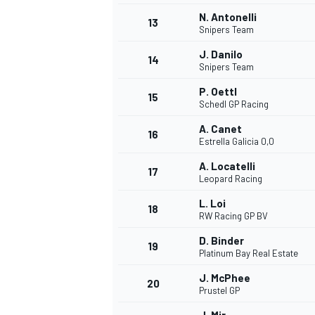
N. Antonelli
13
Snipers Team
J. Danilo
14
Snipers Team
P. Oettl
15
Schedl GP Racing
A. Canet
16
Estrella Galicia 0,0
A. Locatelli
17
Leopard Racing
L. Loi
18
RW Racing GP BV
D. Binder
19
Platinum Bay Real Estate
J. McPhee
20
Prustel GP