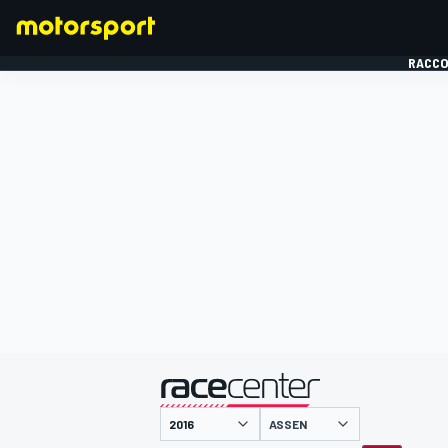
RACCO
FORMULE 1
présenté par
ASSEN