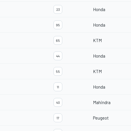
Honda
23
Honda
95
KTM
65
Honda
44
KTM
55
Honda
11
Mahindra
40
Peugeot
17