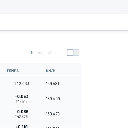
Toutes les statistiques
TEMPS
KM/H
1'42.463
159.581
+0.053
159.499
1'42.516
+0.066
159.478
1'42.529
+0.119