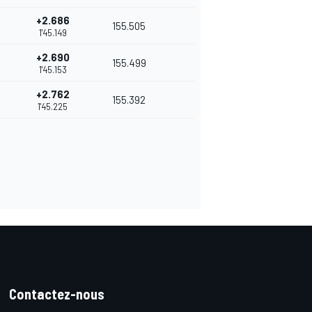
+2.686
155.505
1'45.149
+2.690
155.499
1'45.153
+2.762
155.392
1'45.225
Contactez-nous