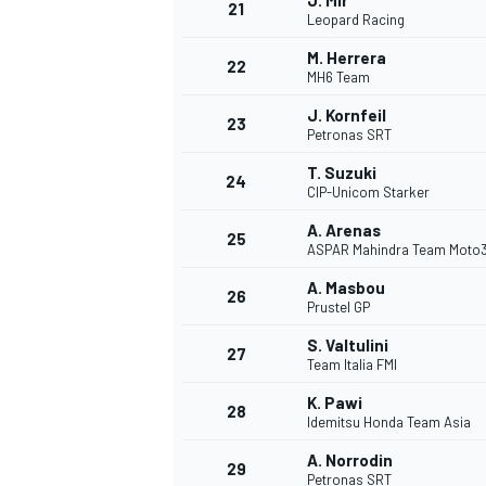
J. Mir
21
Leopard Racing
M. Herrera
22
MH6 Team
J. Kornfeil
23
Petronas SRT
T. Suzuki
24
CIP-Unicom Starker
A. Arenas
25
ASPAR Mahindra Team Moto
A. Masbou
26
Prustel GP
S. Valtulini
27
Team Italia FMI
K. Pawi
28
Idemitsu Honda Team Asia
A. Norrodin
29
Petronas SRT