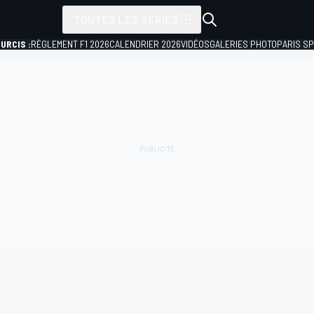
TOUTES LES SÉRIES
URCIS :
RÈGLEMENT F1 2026
CALENDRIER 2026
VIDÉOS
GALERIES PHOTO
PARIS S