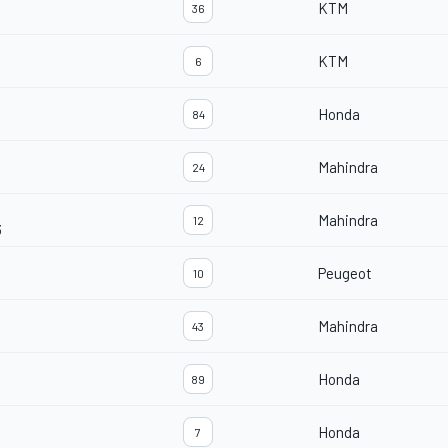
KTM
36
KTM
6
Honda
84
Mahindra
24
Mahindra
12
3
Peugeot
10
Mahindra
43
Honda
89
Honda
7