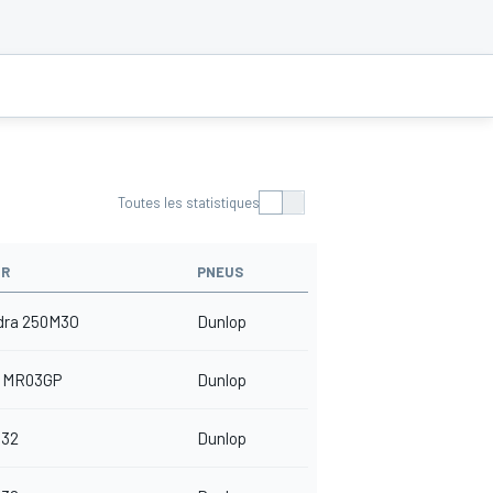
Toutes les statistiques
UR
PNEUS
dra 250M3O
Dunlop
 MR03GP
Dunlop
32
Dunlop