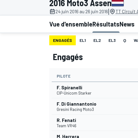
2016 Moto3 Assen
|
24 juin 2016 au 26 juin 2016
TT Circuit
Vue d'ensemble
Résultats
News
ENGAGÉS
EL1
EL2
EL3
Q
W
MOTOGP
Engagés
PILOTE
F. Spiranelli
CIP-Unicom Starker
F. Di Giannantonio
Gresini Racing Moto3
R. Fenati
Team VR46
M. Herrera