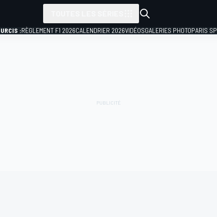
TOUTES LES SÉRIES
URCIS :
RÈGLEMENT F1 2026
CALENDRIER 2026
VIDÉOS
GALERIES PHOTO
PARIS S