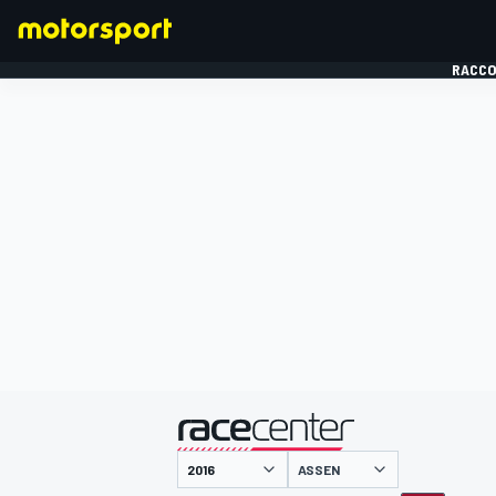
RACCO
FORMULE 1
présenté par
ASSEN