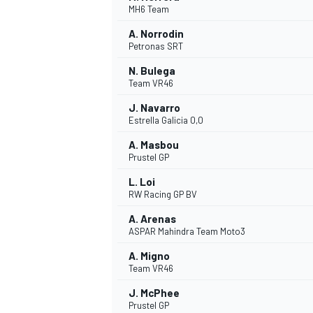
MH6 Team
A. Norrodin
WRC
Petronas SRT
N. Bulega
Team VR46
J. Navarro
Estrella Galicia 0,0
A. Masbou
Prustel GP
L. Loi
RW Racing GP BV
A. Arenas
ASPAR Mahindra Team Moto3
WEC
A. Migno
Team VR46
J. McPhee
Prustel GP