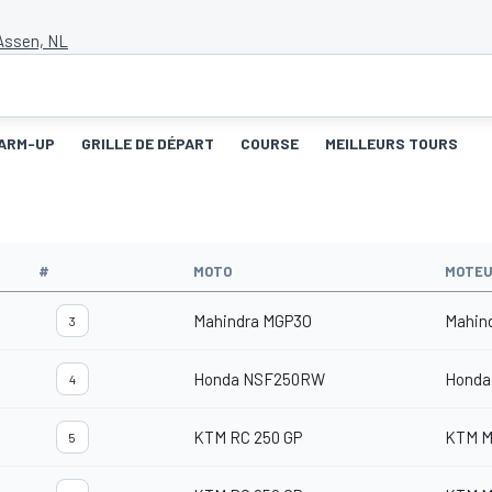
 Assen, NL
ARM-UP
GRILLE DE DÉPART
COURSE
MEILLEURS TOURS
#
MOTO
MOTE
Mahindra MGP3O
Mahin
3
Honda NSF250RW
Honda
4
KTM RC 250 GP
KTM M
5