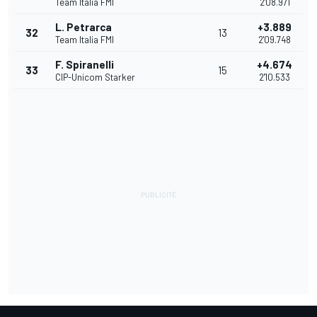
Team Italia FMI
2'08.971
L. Petrarca
+3.889
32
13
Team Italia FMI
2'09.748
F. Spiranelli
+4.674
33
15
CIP-Unicom Starker
2'10.533