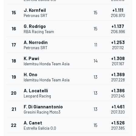
J. Kornfeil
+1.111
15
15
Petronas SRT
2'06.970
G. Rodrigo
+1.137
16
15
RBA Racing Team
2'06.996
A. Norrodin
+1.253
17
11
Petronas SRT
2'07.112
K. Pawi
+1.308
18
14
Idemitsu Honda Team Asia
2'07.167
H. Ono
+1.369
19
13
Idemitsu Honda Team Asia
2'07.228
A. Locatelli
+1.386
20
13
Leopard Racing
2'07.245
F. Di Giannantonio
+1.461
21
13
Gresini Racing Moto3
2'07.320
A. Canet
+1.526
22
15
Estrella Galicia 0,0
2'07.385