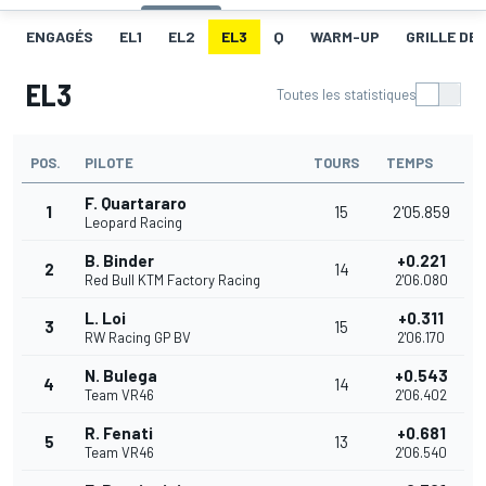
ENGAGÉS
EL1
EL2
EL3
Q
WARM-UP
GRILLE DE
EL3
Toutes les statistiques
POS.
PILOTE
TOURS
TEMPS
F. Quartararo
1
15
2'05.859
Leopard Racing
B. Binder
+0.221
2
14
Red Bull KTM Factory Racing
2'06.080
L. Loi
+0.311
3
15
RW Racing GP BV
2'06.170
N. Bulega
+0.543
4
14
Team VR46
2'06.402
R. Fenati
+0.681
5
13
Team VR46
2'06.540