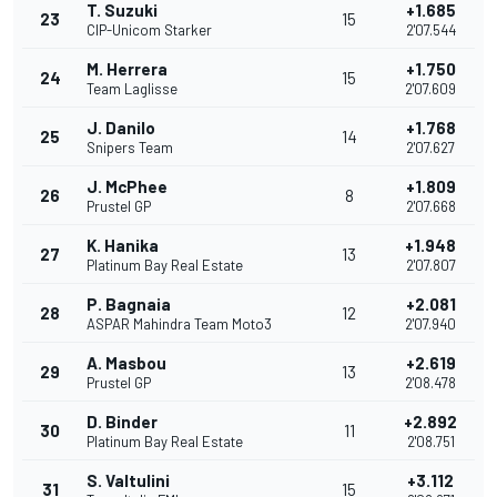
T. Suzuki
+1.685
23
15
CIP-Unicom Starker
2'07.544
M. Herrera
+1.750
24
15
Team Laglisse
2'07.609
J. Danilo
+1.768
25
14
Snipers Team
2'07.627
J. McPhee
+1.809
26
8
Prustel GP
2'07.668
K. Hanika
+1.948
27
13
Platinum Bay Real Estate
2'07.807
P. Bagnaia
+2.081
28
12
ASPAR Mahindra Team Moto3
2'07.940
A. Masbou
+2.619
29
13
Prustel GP
2'08.478
D. Binder
+2.892
30
11
Platinum Bay Real Estate
2'08.751
S. Valtulini
+3.112
31
15