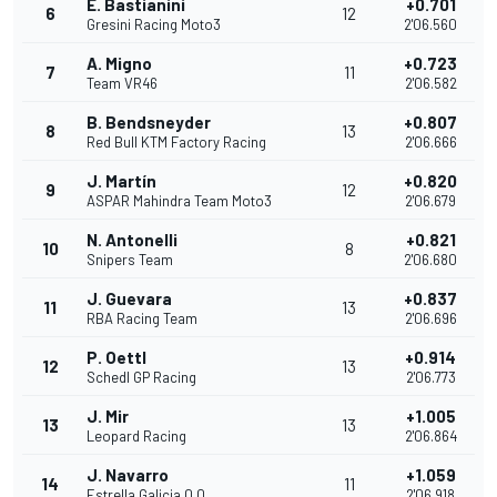
E. Bastianini
+0.701
6
12
Gresini Racing Moto3
2'06.560
A. Migno
+0.723
7
11
Team VR46
2'06.582
B. Bendsneyder
+0.807
8
13
Red Bull KTM Factory Racing
2'06.666
J. Martín
+0.820
9
12
ASPAR Mahindra Team Moto3
2'06.679
N. Antonelli
+0.821
10
8
Snipers Team
2'06.680
J. Guevara
+0.837
11
13
RBA Racing Team
2'06.696
P. Oettl
+0.914
12
13
Schedl GP Racing
2'06.773
J. Mir
+1.005
13
13
Leopard Racing
2'06.864
J. Navarro
+1.059
14
11
Estrella Galicia 0,0
2'06.918