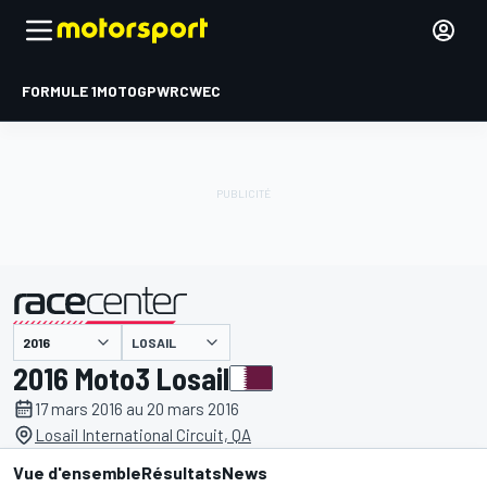
FORMULE 1
MOTOGP
WRC
WEC
LOSAIL
présenté par
2016 Moto3 Losail
17 mars 2016 au 20 mars 2016
Losail International Circuit, QA
Vue d'ensemble
Résultats
News