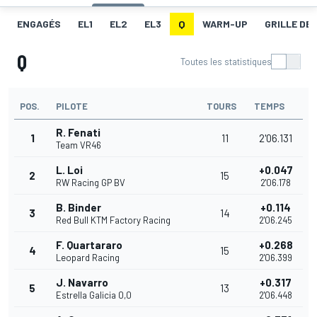
ENGAGÉS
EL1
EL2
EL3
Q
WARM-UP
GRILLE DE
Q
Toutes les statistiques
POS.
PILOTE
TOURS
TEMPS
R. Fenati
1
11
2'06.131
Team VR46
L. Loi
+0.047
2
15
RW Racing GP BV
2'06.178
B. Binder
+0.114
3
14
Red Bull KTM Factory Racing
2'06.245
F. Quartararo
+0.268
4
15
Leopard Racing
2'06.399
J. Navarro
+0.317
5
13
Estrella Galicia 0,0
2'06.448