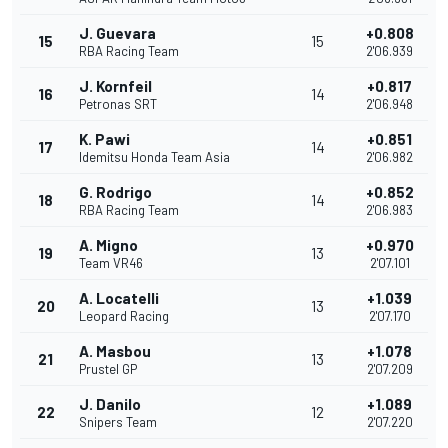
J. Guevara
+0.808
15
15
RBA Racing Team
2'06.939
J. Kornfeil
+0.817
16
14
Petronas SRT
2'06.948
K. Pawi
+0.851
17
14
Idemitsu Honda Team Asia
2'06.982
G. Rodrigo
+0.852
18
14
RBA Racing Team
2'06.983
A. Migno
+0.970
19
13
Team VR46
2'07.101
A. Locatelli
+1.039
20
13
Leopard Racing
2'07.170
A. Masbou
+1.078
21
13
Prustel GP
2'07.209
J. Danilo
+1.089
22
12
Snipers Team
2'07.220