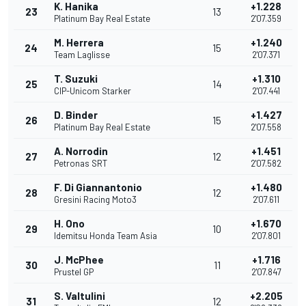
K. Hanika
+1.228
23
13
Platinum Bay Real Estate
2'07.359
M. Herrera
+1.240
24
15
Team Laglisse
2'07.371
T. Suzuki
+1.310
25
14
CIP-Unicom Starker
2'07.441
D. Binder
+1.427
26
15
Platinum Bay Real Estate
2'07.558
A. Norrodin
+1.451
27
12
Petronas SRT
2'07.582
F. Di Giannantonio
+1.480
28
12
Gresini Racing Moto3
2'07.611
H. Ono
+1.670
29
10
Idemitsu Honda Team Asia
2'07.801
J. McPhee
+1.716
30
11
Prustel GP
2'07.847
S. Valtulini
+2.205
31
12