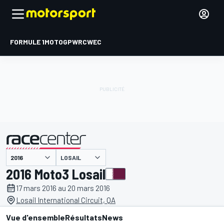
FORMULE 1
MOTOGP
WRC
WEC
LOSAIL
présenté par
2016 Moto3 Losail
17 mars 2016 au 20 mars 2016
Losail International Circuit, QA
Vue d'ensemble
Résultats
News