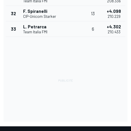
Team Italia FMI
2'08.336
F. Spiranelli
+4.098
32
13
CIP-Unicom Starker
2'10.229
L. Petrarca
+4.302
33
6
Team Italia FMI
2'10.433