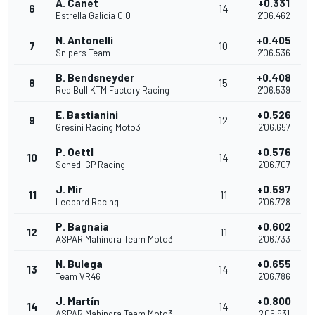
A. Canet
+0.331
6
14
Estrella Galicia 0,0
2'06.462
N. Antonelli
+0.405
7
10
Snipers Team
2'06.536
B. Bendsneyder
+0.408
8
15
Red Bull KTM Factory Racing
2'06.539
E. Bastianini
+0.526
9
12
Gresini Racing Moto3
2'06.657
P. Oettl
+0.576
10
14
Schedl GP Racing
2'06.707
J. Mir
+0.597
11
11
Leopard Racing
2'06.728
P. Bagnaia
+0.602
12
11
ASPAR Mahindra Team Moto3
2'06.733
N. Bulega
+0.655
13
14
Team VR46
2'06.786
J. Martín
+0.800
14
14
ASPAR Mahindra Team Moto3
2'06.931