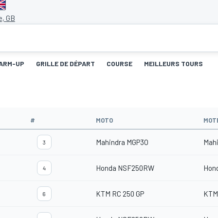
e, GB
ARM-UP
GRILLE DE DÉPART
COURSE
MEILLEURS TOURS
#
MOTO
MOT
Mahindra MGP3O
Mah
3
Honda NSF250RW
Hon
4
KTM RC 250 GP
KTM
6