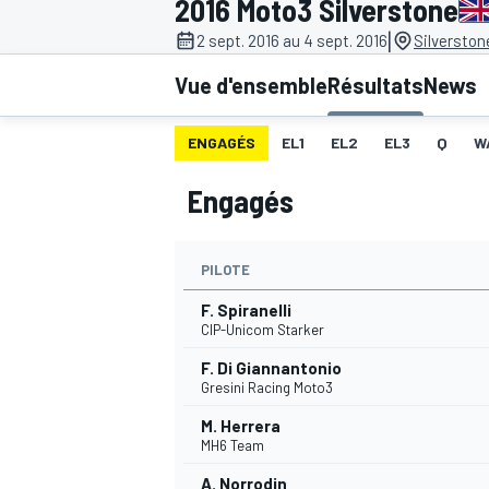
2016 Moto3 Silverstone
|
2 sept. 2016 au 4 sept. 2016
Silverston
Vue d'ensemble
Résultats
News
ENGAGÉS
EL1
EL2
EL3
Q
W
MOTOGP
Engagés
PILOTE
F. Spiranelli
CIP-Unicom Starker
F. Di Giannantonio
Gresini Racing Moto3
M. Herrera
MH6 Team
A. Norrodin