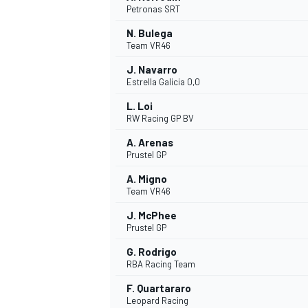
Petronas SRT
N. Bulega
WRC
Team VR46
J. Navarro
Estrella Galicia 0,0
L. Loi
RW Racing GP BV
A. Arenas
Prustel GP
A. Migno
Team VR46
J. McPhee
Prustel GP
WEC
G. Rodrigo
RBA Racing Team
F. Quartararo
Leopard Racing