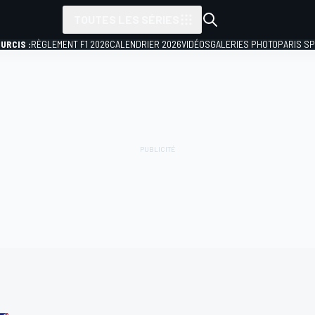
TOUTES LES SÉRIES
URCIS :
RÈGLEMENT F1 2026
CALENDRIER 2026
VIDÉOS
GALERIES PHOTO
PARIS S