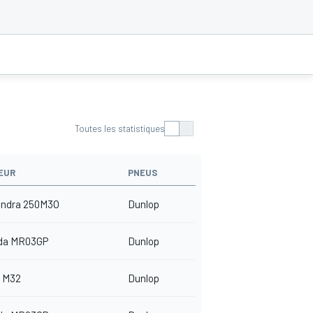
Toutes les statistiques
EUR
PNEUS
indra 250M3O
Dunlop
da MR03GP
Dunlop
 M32
Dunlop