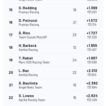
S. Redding
+1.399
15
18
Pramac Racing
1'31.001
D. Petrucci
+1.572
16
21
Pramac Racing
1'31.174
Á. Rins
+1.727
17
23
Team Suzuki MotoGP
1'31.329
H. Barberá
+1.855
18
12
Avintia Racing
1'31.457
T. Rabat
+1.997
19
24
Marc VDS Racing Team
1'31.599
L. Baz
+2.012
20
22
Avintia Racing
1'31.614
Á. Bautista
+2.392
21
19
Ángel Nieto Team
1'31.994
S. Lowes
+2.824
22
16
Aprilia Racing Team
1'32.426