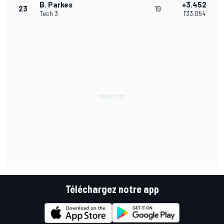
B. Parkes
+3.452
23
19
Tech 3
1'33.054
Téléchargez notre app