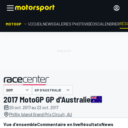
RÉS
MOTOGP
ACCUEIL
NEWS
GALERIES PHOTO
VIDÉOS
CALENDRIER
GP D'AUSTRALIE
présenté par
2017 MotoGP GP d'Australie
20 oct. 2017 au 22 oct. 2017
Phillip Island Grand Prix Circuit, AU
Vue d'ensemble
Commentaire en live
Résultats
News