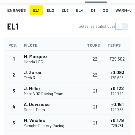
ENGAGÉS
EL1
EL2
EL3
EL4
Q1
Q2
WARM-UP
EL1
Toutes les statistiques
POS.
PILOTE
TOURS
TEMPS
M. Márquez
1
22
1'29.602
Honda HRC
J. Zarco
+0.093
2
22
Tech 3
1'29.695
J. Miller
+0.122
3
21
Marc VDS Racing Team
1'29.724
A. Dovizioso
+0.151
4
21
Ducati Team
1'29.753
M. Viñales
+0.179
5
21
Yamaha Factory Racing
1'29.781