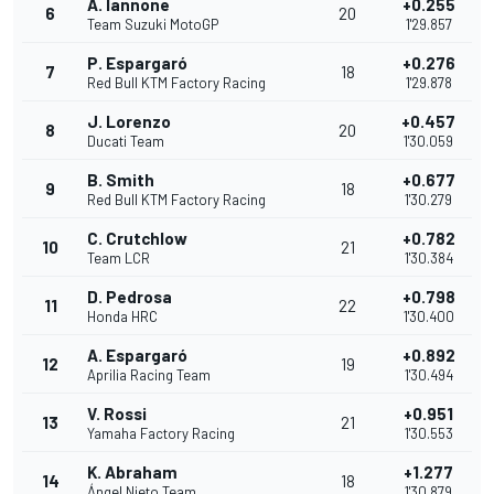
A. Iannone
+0.255
6
20
Team Suzuki MotoGP
1'29.857
P. Espargaró
+0.276
7
18
Red Bull KTM Factory Racing
1'29.878
J. Lorenzo
+0.457
8
20
Ducati Team
1'30.059
B. Smith
+0.677
9
18
Red Bull KTM Factory Racing
1'30.279
C. Crutchlow
+0.782
10
21
Team LCR
1'30.384
D. Pedrosa
+0.798
11
22
Honda HRC
1'30.400
A. Espargaró
+0.892
12
19
Aprilia Racing Team
1'30.494
V. Rossi
+0.951
13
21
Yamaha Factory Racing
1'30.553
K. Abraham
+1.277
14
18
Ángel Nieto Team
1'30.879