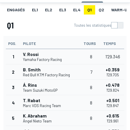
ENGAGÉS
EL1
EL2
EL3
EL4
Q1
Q2
WARM-UP
Q1
Toutes les statistiques
POS.
PILOTE
TOURS
TEMPS
V. Rossi
1
8
1'29.346
Yamaha Factory Racing
B. Smith
+0.359
2
7
Red Bull KTM Factory Racing
1'29.705
Á. Rins
+0.478
3
8
Team Suzuki MotoGP
1'29.824
T. Rabat
+0.501
4
8
Marc VDS Racing Team
1'29.847
K. Abraham
+0.615
5
8
Ángel Nieto Team
1'29.961