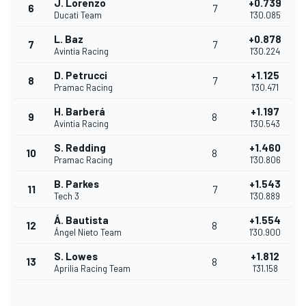
J. Lorenzo
+0.739
6
7
Ducati Team
1'30.085
L. Baz
+0.878
7
7
Avintia Racing
1'30.224
D. Petrucci
+1.125
8
7
Pramac Racing
1'30.471
H. Barberá
+1.197
9
8
Avintia Racing
1'30.543
S. Redding
+1.460
10
8
Pramac Racing
1'30.806
B. Parkes
+1.543
11
7
Tech 3
1'30.889
Á. Bautista
+1.554
12
8
Ángel Nieto Team
1'30.900
S. Lowes
+1.812
13
8
Aprilia Racing Team
1'31.158