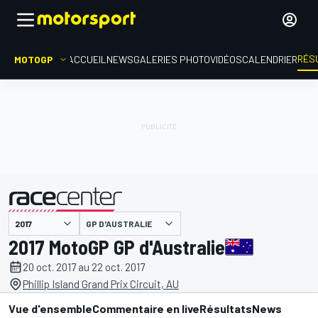
RÉS
MOTOGP
ACCUEIL
NEWS
GALERIES PHOTO
VIDÉOS
CALENDRIER
GP D'AUSTRALIE
présenté par
2017 MotoGP GP d'Australie
20 oct. 2017 au 22 oct. 2017
Phillip Island Grand Prix Circuit, AU
Vue d'ensemble
Commentaire en live
Résultats
News