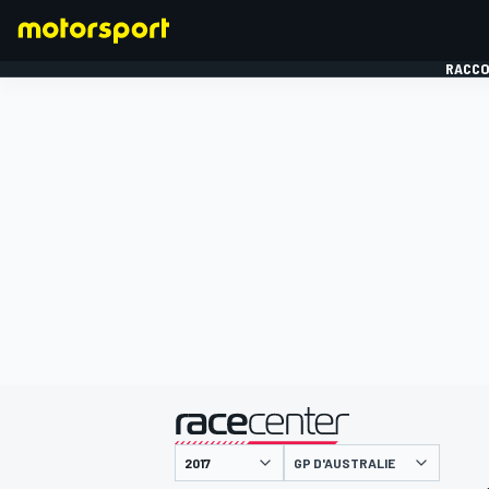
RACCO
FORMULE 1
présenté par
GP D'AUSTRALIE