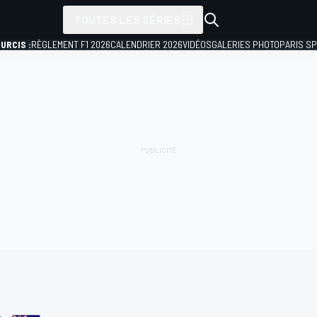
TOUTES LES SÉRIES
URCIS :
RÈGLEMENT F1 2026
CALENDRIER 2026
VIDÉOS
GALERIES PHOTO
PARIS S