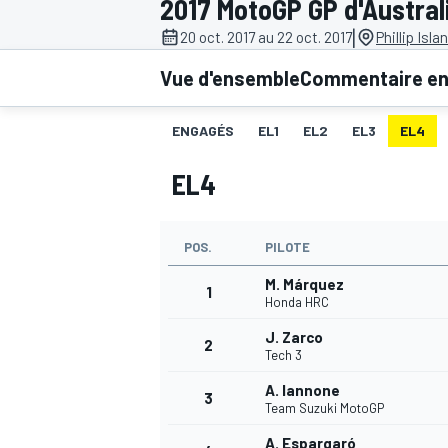
2017 MotoGP GP d'Austral
|
20 oct. 2017 au 22 oct. 2017
Phillip Isla
Vue d'ensemble
Commentaire en 
ENGAGÉS
EL1
EL2
EL3
EL4
MOTOGP
EL4
POS.
PILOTE
M. Márquez
1
Honda HRC
J. Zarco
2
Tech 3
A. Iannone
3
Team Suzuki MotoGP
A. Espargaró