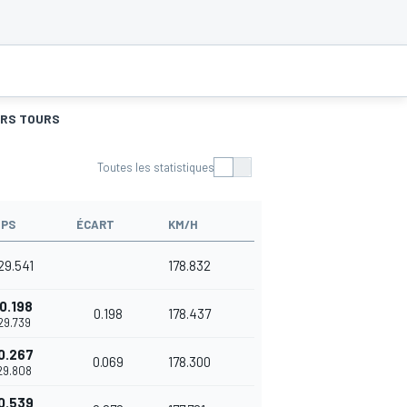
URS TOURS
Toutes les statistiques
PS
ÉCART
KM/H
'29.541
178.832
0.198
0.198
178.437
'29.739
0.267
0.069
178.300
'29.808
0.539