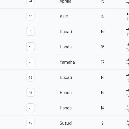
Aprilia
15
41
1
+
KTM
15
44
1
+
Ducati
14
4
1
+
Honda
16
35
1
+
Yamaha
17
25
1
+
Ducati
14
76
1
+
Honda
14
43
1
+
Honda
14
26
1
+
Suzuki
9
42
1