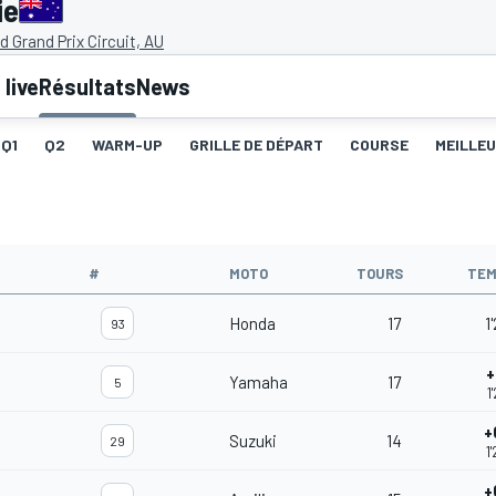
ie
nd Grand Prix Circuit, AU
live
Résultats
News
Q1
Q2
WARM-UP
GRILLE DE DÉPART
COURSE
MEILLE
#
MOTO
TOURS
TEM
Honda
17
1
93
+
Yamaha
17
5
1
+
Suzuki
14
29
1
+