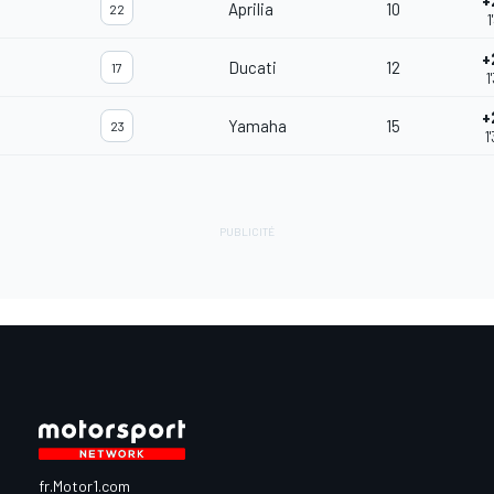
+
Aprilia
10
22
1
+
Ducati
12
17
1
+
Yamaha
15
23
1
fr.Motor1.com