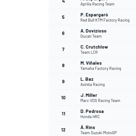
4
Aprilia Racing Team
P. Espargaró
5
WRC
Red Bull KTM Factory Racing
A. Dovizioso
6
Ducati Team
C. Crutchlow
7
Team LCR
M. Viñales
8
Yamaha Factory Racing
L. Baz
9
Avintia Racing
J. Miller
10
Marc VDS Racing Team
WEC
D. Pedrosa
11
Honda HRC
Á. Rins
12
Team Suzuki MotoGP