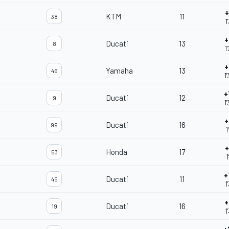
+
KTM
11
38
1
+
Ducati
13
8
1
+
Yamaha
13
46
1
+
Ducati
12
9
1
+
Ducati
16
99
1
+
Honda
17
53
1
+
Ducati
11
45
1
+
Ducati
16
19
1