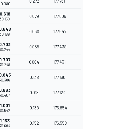
0.272
177.761
'30.080
0.618
0.079
177.606
'30.159
0.648
0.030
177.547
'30.189
0.703
0.055
177.438
'30.244
0.707
0.004
177.431
'30.248
0.845
0.138
177.160
'30.386
0.863
0.018
177.124
'30.404
1.001
0.138
176.854
'30.542
1.153
0.152
176.558
'30.694