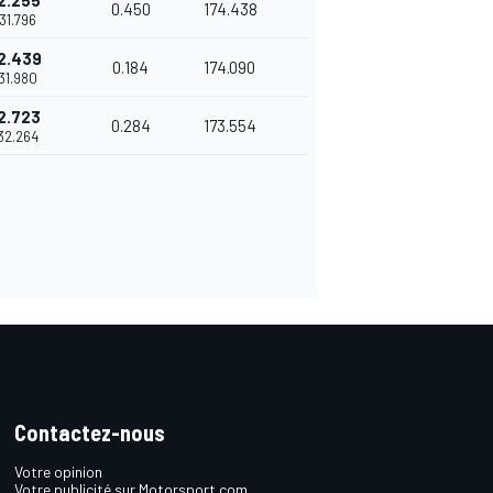
2.255
0.450
174.438
'31.796
2.439
0.184
174.090
'31.980
2.723
0.284
173.554
'32.264
Contactez-nous
Votre opinion
Votre publicité sur Motorsport.com