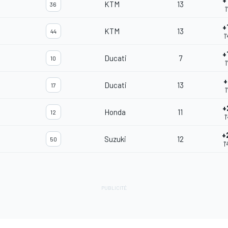
+
KTM
13
36
1
+
KTM
13
44
1
+
Ducati
7
10
1
+
Ducati
13
17
1
+
Honda
11
12
1
+
Suzuki
12
50
1