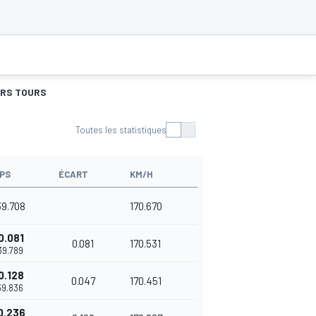
URS TOURS
Toutes les statistiques
PS
ÉCART
KM/H
39.708
170.670
0.081
0.081
170.531
'39.789
0.128
0.047
170.451
'39.836
0.236