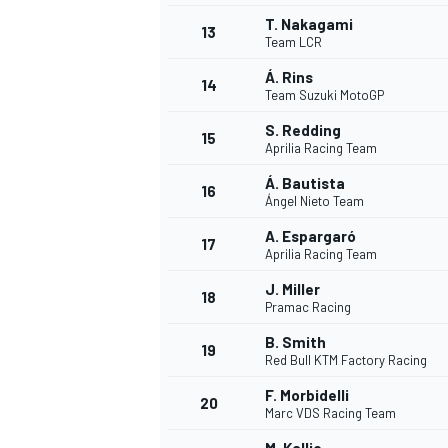
T. Nakagami
13
Team LCR
Á. Rins
14
Team Suzuki MotoGP
S. Redding
15
Aprilia Racing Team
Á. Bautista
16
Ángel Nieto Team
A. Espargaró
17
Aprilia Racing Team
J. Miller
18
Pramac Racing
B. Smith
19
Red Bull KTM Factory Racing
F. Morbidelli
20
Marc VDS Racing Team