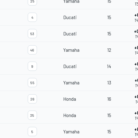
Yamaha
15
25
1
+
Ducati
15
4
1
+
Ducati
15
53
1
+
Yamaha
12
46
1
+
Ducati
14
9
1
+
Yamaha
13
55
1
+
Honda
16
26
1
+
Honda
15
35
1
+
Yamaha
15
5
1