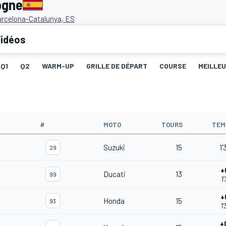
ogne
arcelona-Catalunya, ES
idéos
Q1
Q2
WARM-UP
GRILLE DE DÉPART
COURSE
MEILLE
#
MOTO
TOURS
TEM
Suzuki
15
1'
29
+
Ducati
13
99
1
+
Honda
15
93
1
+