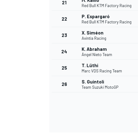
M. Kallio
21
Red Bull KTM Factory Racing
P. Espargaró
22
Red Bull KTM Factory Racing
X. Siméon
23
Avintia Racing
K. Abraham
24
Ángel Nieto Team
T. Lüthi
25
Marc VDS Racing Team
S. Guintoli
26
Team Suzuki MotoGP