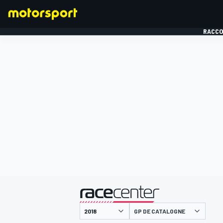
RACCO
FORMULE 1
présenté par
GP DE CATALOGNE