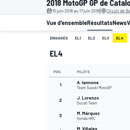
2018 MotoGP GP de Catal
|
15 juin 2018 au 17 juin 2018
Circuit de B
Vue d'ensemble
Résultats
News
V
ENGAGÉS
EL1
EL2
EL3
EL4
MOTOGP
EL4
POS.
PILOTE
A. Iannone
1
Team Suzuki MotoGP
J. Lorenzo
2
Ducati Team
M. Márquez
3
Honda HRC
M. Viñales