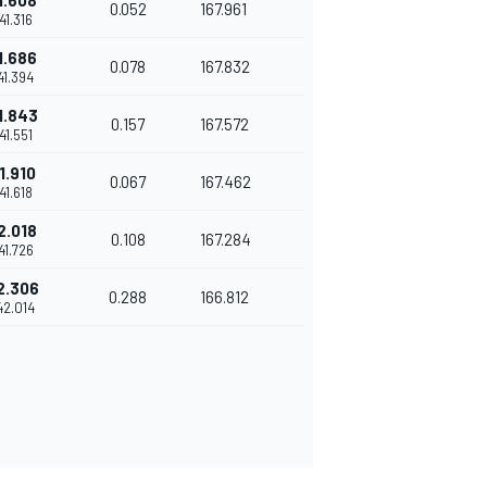
1.608
0.052
167.961
'41.316
1.686
0.078
167.832
'41.394
1.843
0.157
167.572
'41.551
1.910
0.067
167.462
'41.618
2.018
0.108
167.284
'41.726
2.306
0.288
166.812
'42.014