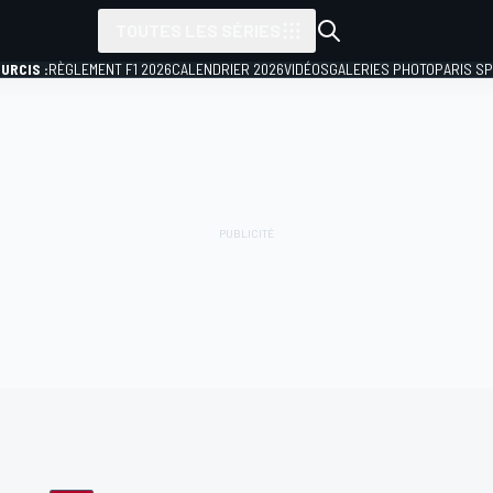
TOUTES LES SÉRIES
URCIS :
RÈGLEMENT F1 2026
CALENDRIER 2026
VIDÉOS
GALERIES PHOTO
PARIS S