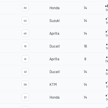
+
Honda
14
30
1
+
Suzuki
14
42
1
+
Aprilia
14
45
1
+
Ducati
16
19
1
+
Aprilia
8
41
1
+
Ducati
14
43
1
+
KTM
14
38
1
+
Honda
14
21
1