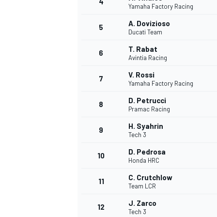
4
Yamaha Factory Racing
A. Dovizioso
5
WRC
Ducati Team
T. Rabat
6
Avintia Racing
V. Rossi
7
Yamaha Factory Racing
D. Petrucci
8
Pramac Racing
H. Syahrin
9
Tech 3
D. Pedrosa
10
Honda HRC
WEC
C. Crutchlow
11
Team LCR
J. Zarco
12
Tech 3