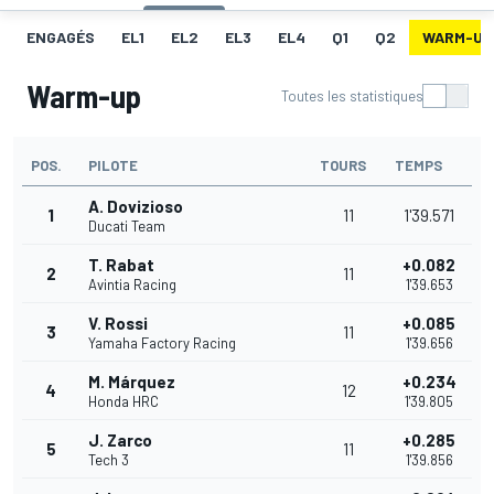
ENGAGÉS
EL1
EL2
EL3
EL4
Q1
Q2
WARM-UP
Warm-up
Toutes les statistiques
POS.
PILOTE
TOURS
TEMPS
A. Dovizioso
1
11
1'39.571
Ducati Team
T. Rabat
+0.082
2
11
Avintia Racing
1'39.653
V. Rossi
+0.085
3
11
Yamaha Factory Racing
1'39.656
M. Márquez
+0.234
4
12
Honda HRC
1'39.805
J. Zarco
+0.285
5
11
Tech 3
1'39.856