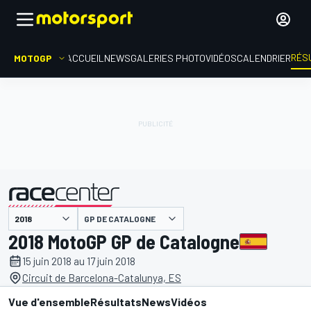
RÉS
MOTOGP
ACCUEIL
NEWS
GALERIES PHOTO
VIDÉOS
CALENDRIER
GP DE CATALOGNE
présenté par
2018 MotoGP GP de Catalogne
15 juin 2018 au 17 juin 2018
Circuit de Barcelona-Catalunya, ES
Vue d'ensemble
Résultats
News
Vidéos