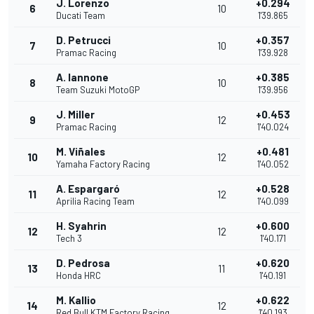
J. Lorenzo
+0.294
6
10
Ducati Team
1'39.865
D. Petrucci
+0.357
7
10
Pramac Racing
1'39.928
A. Iannone
+0.385
8
10
Team Suzuki MotoGP
1'39.956
J. Miller
+0.453
9
12
Pramac Racing
1'40.024
M. Viñales
+0.481
10
12
Yamaha Factory Racing
1'40.052
A. Espargaró
+0.528
11
12
Aprilia Racing Team
1'40.099
H. Syahrin
+0.600
12
12
Tech 3
1'40.171
D. Pedrosa
+0.620
13
11
Honda HRC
1'40.191
M. Kallio
+0.622
14
12
Red Bull KTM Factory Racing
1'40.193