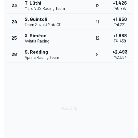
T. Lüthi
+1.426
23
12
Marc VDS Racing Team
1'40.997
S. Guintoli
+1.650
24
11
Team Suzuki MotoGP
1'41.221
X. Siméon
+1.868
25
12
Avintia Racing
1'41.439
S. Redding
+2.493
26
8
Aprilia Racing Team
1'42.064