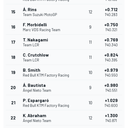
Á. Rins
+0.712
15
12
Team Suzuki MotoGP
1'40.283
F. Morbidelli
+0.750
16
9
Marc VDS Racing Team
1'40.321
T. Nakagami
+0.769
17
11
Team LCR
1'40.340
C. Crutchlow
+0.824
18
11
Team LCR
1'40.395
B. Smith
+0.979
19
10
Red Bull KTM Factory Racing
1'40.550
Á. Bautista
+0.980
20
9
Ángel Nieto Team
1'40.551
P. Espargaró
+1.029
21
10
Red Bull KTM Factory Racing
1'40.600
K. Abraham
+1.300
22
12
Ángel Nieto Team
1'40.871