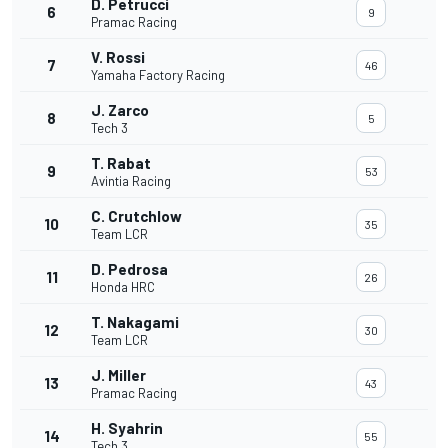
D. Petrucci
6
9
Pramac Racing
V. Rossi
7
46
Yamaha Factory Racing
J. Zarco
8
5
Tech 3
T. Rabat
9
53
Avintia Racing
C. Crutchlow
10
35
Team LCR
D. Pedrosa
11
26
Honda HRC
T. Nakagami
12
30
Team LCR
J. Miller
13
43
Pramac Racing
H. Syahrin
14
55
Tech 3