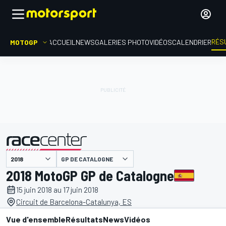
RÉS
MOTOGP
ACCUEIL
NEWS
GALERIES PHOTO
VIDÉOS
CALENDRIER
GP DE CATALOGNE
présenté par
2018 MotoGP GP de Catalogne
15 juin 2018 au 17 juin 2018
Circuit de Barcelona-Catalunya, ES
Vue d'ensemble
Résultats
News
Vidéos