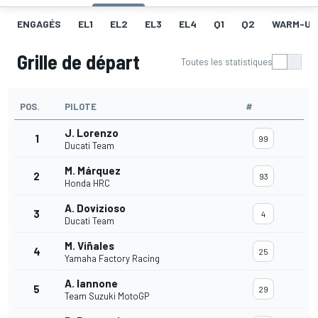
ENGAGÉS
EL1
EL2
EL3
EL4
Q1
Q2
WARM-UP
Grille de départ
Toutes les statistiques
POS.
PILOTE
#
J. Lorenzo
1
99
Ducati Team
M. Márquez
2
93
Honda HRC
A. Dovizioso
3
4
Ducati Team
M. Viñales
4
25
Yamaha Factory Racing
A. Iannone
5
29
Team Suzuki MotoGP