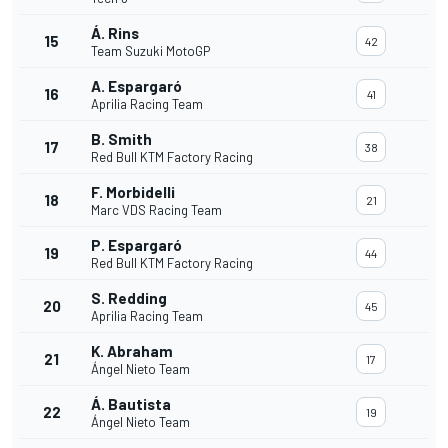
Á. Rins
15
42
Team Suzuki MotoGP
A. Espargaró
16
41
Aprilia Racing Team
B. Smith
17
38
Red Bull KTM Factory Racing
F. Morbidelli
18
21
Marc VDS Racing Team
P. Espargaró
19
44
Red Bull KTM Factory Racing
S. Redding
20
45
Aprilia Racing Team
K. Abraham
21
17
Ángel Nieto Team
Á. Bautista
22
19
Ángel Nieto Team