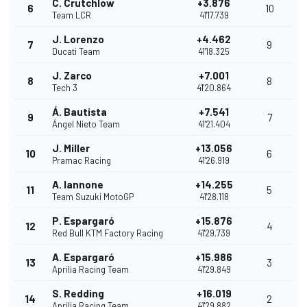
C. Crutchlow
+3.876
6
10
Team LCR
41'17.739
J. Lorenzo
+4.462
7
9
Ducati Team
41'18.325
J. Zarco
+7.001
8
8
Tech 3
41'20.864
Á. Bautista
+7.541
9
7
Ángel Nieto Team
41'21.404
J. Miller
+13.056
10
6
Pramac Racing
41'26.919
A. Iannone
+14.255
11
5
Team Suzuki MotoGP
41'28.118
P. Espargaró
+15.876
12
4
Red Bull KTM Factory Racing
41'29.739
A. Espargaró
+15.986
13
3
Aprilia Racing Team
41'29.849
S. Redding
+16.019
14
2
Aprilia Racing Team
41'29.882