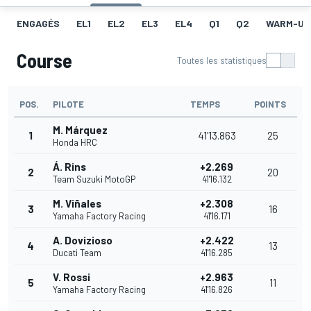
ENGAGÉS
EL1
EL2
EL3
EL4
Q1
Q2
WARM-UP
Course
Toutes les statistiques
POS.
PILOTE
TEMPS
POINTS
M. Márquez
1
41'13.863
25
Honda HRC
Á. Rins
+2.269
2
20
Team Suzuki MotoGP
41'16.132
M. Viñales
+2.308
3
16
Yamaha Factory Racing
41'16.171
A. Dovizioso
+2.422
4
13
Ducati Team
41'16.285
V. Rossi
+2.963
5
11
Yamaha Factory Racing
41'16.826