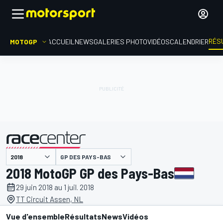
RÉS
MOTOGP
ACCUEIL
NEWS
GALERIES PHOTO
VIDÉOS
CALENDRIER
GP DES PAYS-BAS
présenté par
2018 MotoGP GP des Pays-Bas
29 juin 2018 au 1 juil. 2018
TT Circuit Assen, NL
Vue d'ensemble
Résultats
News
Vidéos