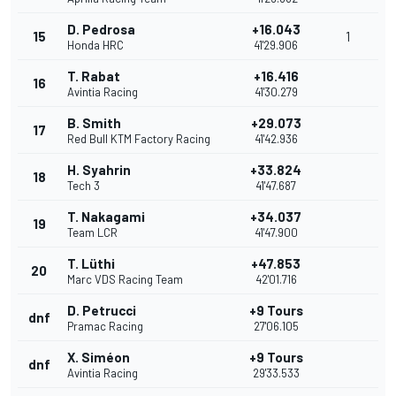
D. Pedrosa
+16.043
15
1
Honda HRC
41'29.906
T. Rabat
+16.416
16
Avintia Racing
41'30.279
B. Smith
+29.073
17
Red Bull KTM Factory Racing
41'42.936
H. Syahrin
+33.824
18
Tech 3
41'47.687
T. Nakagami
+34.037
19
Team LCR
41'47.900
T. Lüthi
+47.853
20
Marc VDS Racing Team
42'01.716
D. Petrucci
+9 Tours
dnf
Pramac Racing
27'06.105
X. Siméon
+9 Tours
dnf
Avintia Racing
29'33.533