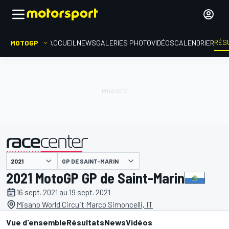
RÉS
MOTOGP
ACCUEIL
NEWS
GALERIES PHOTO
VIDÉOS
CALENDRIER
GP DE SAINT-MARIN
présenté par
2021 MotoGP GP de Saint-Marin
16 sept. 2021 au 19 sept. 2021
Misano World Circuit Marco Simoncelli, IT
Vue d'ensemble
Résultats
News
Vidéos