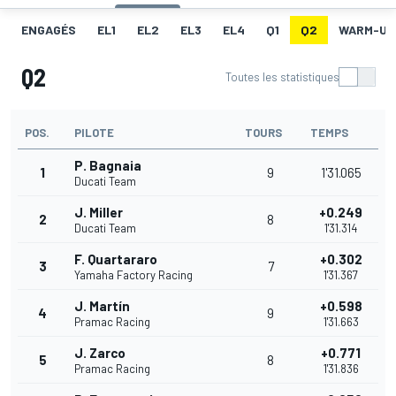
ENGAGÉS
EL1
EL2
EL3
EL4
Q1
Q2
WARM-UP
Q2
Toutes les statistiques
POS.
PILOTE
TOURS
TEMPS
P. Bagnaia
1
9
1'31.065
Ducati Team
J. Miller
+0.249
2
8
Ducati Team
1'31.314
F. Quartararo
+0.302
3
7
Yamaha Factory Racing
1'31.367
J. Martín
+0.598
4
9
Pramac Racing
1'31.663
J. Zarco
+0.771
5
8
Pramac Racing
1'31.836