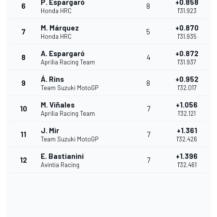
P. Espargaró
+0.858
6
8
Honda HRC
1'31.923
M. Márquez
+0.870
7
5
Honda HRC
1'31.935
A. Espargaró
+0.872
8
4
Aprilia Racing Team
1'31.937
Á. Rins
+0.952
9
8
Team Suzuki MotoGP
1'32.017
M. Viñales
+1.056
10
7
Aprilia Racing Team
1'32.121
J. Mir
+1.361
11
7
Team Suzuki MotoGP
1'32.426
E. Bastianini
+1.396
12
7
Avintia Racing
1'32.461