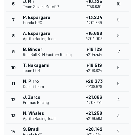
J. Mir
+10.325
6
10
Team Suzuki MotoGP
41'58.630
P. Espargaró
+13.234
7
9
Honda HRC
42'01.539
A. Espargaró
+15.698
8
8
Aprilia Racing Team
42'04.003
B. Binder
+16.129
9
7
Red Bull KTM Factory Racing
42'04.434
T. Nakagami
+18.519
10
6
Team LCR
42'06.824
M. Pirro
+20.373
11
5
Ducati Team
42'08.678
J. Zarco
+21.066
12
4
Pramac Racing
42'09.371
M. Viñales
+21.258
13
3
Aprilia Racing Team
42'09.563
S. Bradl
+28.142
14
2
Honda HRC
42'16.447