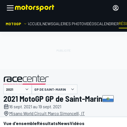
RÉS
MOTOGP
ACCUEIL
NEWS
GALERIES PHOTO
VIDÉOS
CALENDRIER
GP DE SAINT-MARIN
présenté par
2021 MotoGP GP de Saint-Marin
16 sept. 2021 au 19 sept. 2021
Misano World Circuit Marco Simoncelli, IT
Vue d'ensemble
Résultats
News
Vidéos