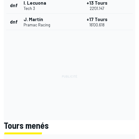
I. Lecuona
+13 Tours
dnf
Tech 3
22'01.147
J. Martín
+17 Tours
dnf
Pramac Racing
16'00.618
Tours menés