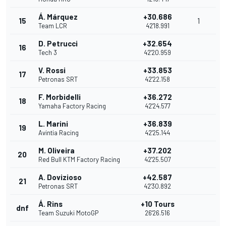
Á. Márquez
+30.686
15
1
Team LCR
42'18.991
D. Petrucci
+32.654
16
Tech 3
42'20.959
V. Rossi
+33.853
17
Petronas SRT
42'22.158
F. Morbidelli
+36.272
18
Yamaha Factory Racing
42'24.577
L. Marini
+36.839
19
Avintia Racing
42'25.144
M. Oliveira
+37.202
20
Red Bull KTM Factory Racing
42'25.507
A. Dovizioso
+42.587
21
Petronas SRT
42'30.892
Á. Rins
+10 Tours
dnf
Team Suzuki MotoGP
26'26.516