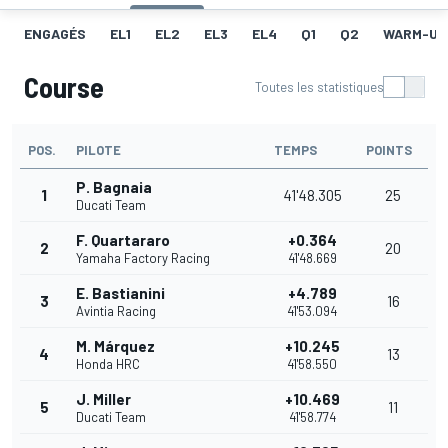
ENGAGÉS
EL1
EL2
EL3
EL4
Q1
Q2
WARM-UP
Course
Toutes les statistiques
POS.
PILOTE
TEMPS
POINTS
P. Bagnaia
1
41'48.305
25
Ducati Team
F. Quartararo
+0.364
2
20
Yamaha Factory Racing
41'48.669
E. Bastianini
+4.789
3
16
Avintia Racing
41'53.094
M. Márquez
+10.245
4
13
Honda HRC
41'58.550
J. Miller
+10.469
5
11
Ducati Team
41'58.774