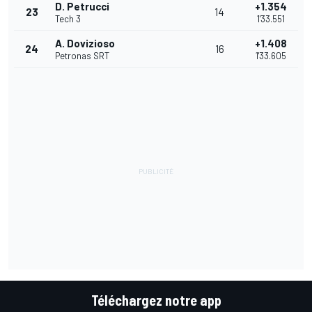
D. Petrucci
+1.354
23
14
Tech 3
1'33.551
A. Dovizioso
+1.408
24
16
Petronas SRT
1'33.605
Téléchargez notre app