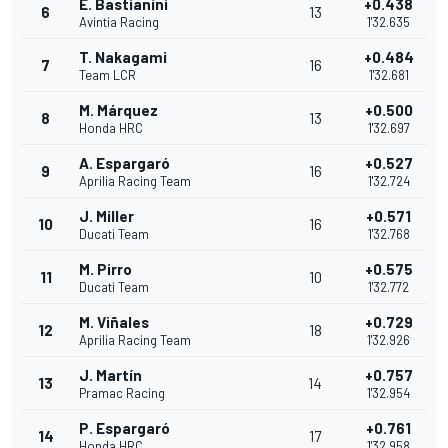
E. Bastianini
+0.438
6
13
Avintia Racing
1'32.635
T. Nakagami
+0.484
7
16
Team LCR
1'32.681
M. Márquez
+0.500
8
13
Honda HRC
1'32.697
A. Espargaró
+0.527
9
16
Aprilia Racing Team
1'32.724
J. Miller
+0.571
10
16
Ducati Team
1'32.768
M. Pirro
+0.575
11
10
Ducati Team
1'32.772
M. Viñales
+0.729
12
18
Aprilia Racing Team
1'32.926
J. Martín
+0.757
13
14
Pramac Racing
1'32.954
P. Espargaró
+0.761
14
17
Honda HRC
1'32.958