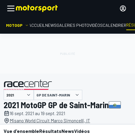
RÉS
MOTOGP
ACCUEIL
NEWS
GALERIES PHOTO
VIDÉOS
CALENDRIER
GP DE SAINT-MARIN
présenté par
2021 MotoGP GP de Saint-Marin
16 sept. 2021 au 19 sept. 2021
Misano World Circuit Marco Simoncelli, IT
Vue d'ensemble
Résultats
News
Vidéos