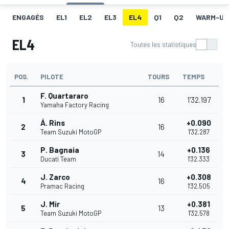
ENGAGÉS
EL1
EL2
EL3
EL4
Q1
Q2
WARM-UP
EL4
Toutes les statistiques
POS.
PILOTE
TOURS
TEMPS
F. Quartararo
1
16
1'32.197
Yamaha Factory Racing
Á. Rins
+0.090
2
16
Team Suzuki MotoGP
1'32.287
P. Bagnaia
+0.136
3
14
Ducati Team
1'32.333
J. Zarco
+0.308
4
16
Pramac Racing
1'32.505
J. Mir
+0.381
5
13
Team Suzuki MotoGP
1'32.578