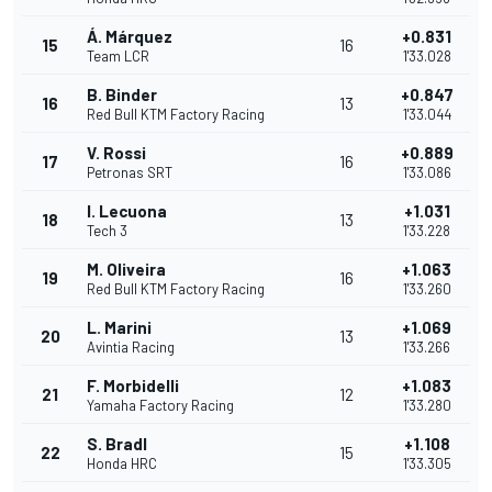
Á. Márquez
+0.831
15
16
Team LCR
1'33.028
B. Binder
+0.847
16
13
Red Bull KTM Factory Racing
1'33.044
V. Rossi
+0.889
17
16
Petronas SRT
1'33.086
I. Lecuona
+1.031
18
13
Tech 3
1'33.228
M. Oliveira
+1.063
19
16
Red Bull KTM Factory Racing
1'33.260
L. Marini
+1.069
20
13
Avintia Racing
1'33.266
F. Morbidelli
+1.083
21
12
Yamaha Factory Racing
1'33.280
S. Bradl
+1.108
22
15
Honda HRC
1'33.305