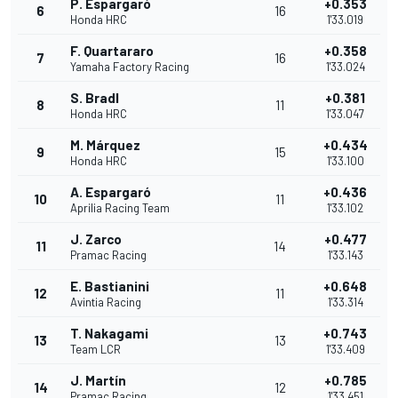
P. Espargaró
+0.353
6
16
Honda HRC
1'33.019
F. Quartararo
+0.358
7
16
Yamaha Factory Racing
1'33.024
S. Bradl
+0.381
8
11
Honda HRC
1'33.047
M. Márquez
+0.434
9
15
Honda HRC
1'33.100
A. Espargaró
+0.436
10
11
Aprilia Racing Team
1'33.102
J. Zarco
+0.477
11
14
Pramac Racing
1'33.143
E. Bastianini
+0.648
12
11
Avintia Racing
1'33.314
T. Nakagami
+0.743
13
13
Team LCR
1'33.409
J. Martín
+0.785
14
12
Pramac Racing
1'33.451