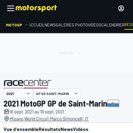
RÉS
MOTOGP
ACCUEIL
NEWS
GALERIES PHOTO
VIDÉOS
CALENDRIER
GP DE SAINT-MARIN
présenté par
2021 MotoGP GP de Saint-Marin
16 sept. 2021 au 19 sept. 2021
Misano World Circuit Marco Simoncelli, IT
Vue d'ensemble
Résultats
News
Vidéos