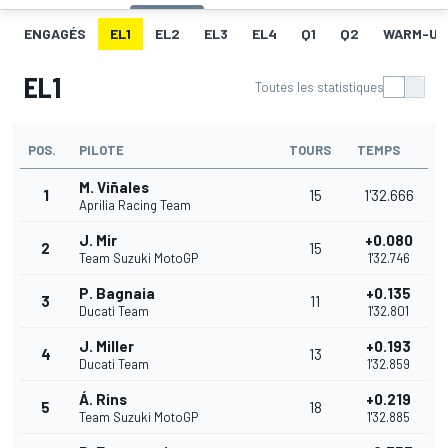
ENGAGÉS
EL1
EL2
EL3
EL4
Q1
Q2
WARM-UP
EL1
Toutes les statistiques
POS.
PILOTE
TOURS
TEMPS
M. Viñales
1
15
1'32.666
Aprilia Racing Team
J. Mir
+0.080
2
15
Team Suzuki MotoGP
1'32.746
P. Bagnaia
+0.135
3
11
Ducati Team
1'32.801
J. Miller
+0.193
4
13
Ducati Team
1'32.859
Á. Rins
+0.219
5
18
Team Suzuki MotoGP
1'32.885