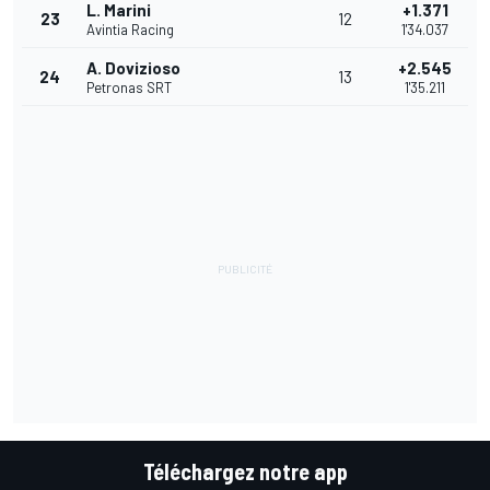
L. Marini
+1.371
23
12
Avintia Racing
1'34.037
A. Dovizioso
+2.545
24
13
Petronas SRT
1'35.211
Téléchargez notre app