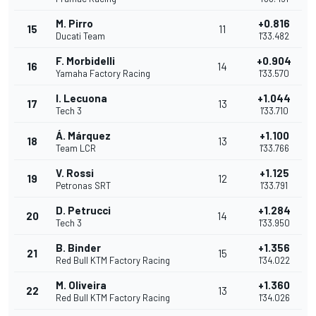
M. Pirro
+0.816
15
11
Ducati Team
1'33.482
F. Morbidelli
+0.904
16
14
Yamaha Factory Racing
1'33.570
I. Lecuona
+1.044
17
13
Tech 3
1'33.710
Á. Márquez
+1.100
18
13
Team LCR
1'33.766
V. Rossi
+1.125
19
12
Petronas SRT
1'33.791
D. Petrucci
+1.284
20
14
Tech 3
1'33.950
B. Binder
+1.356
21
15
Red Bull KTM Factory Racing
1'34.022
M. Oliveira
+1.360
22
13
Red Bull KTM Factory Racing
1'34.026