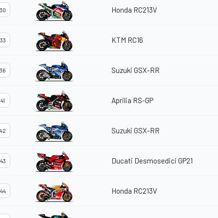
Honda RC213V
30
KTM RC16
33
Suzuki GSX-RR
36
Aprilia RS-GP
41
Suzuki GSX-RR
42
Ducati Desmosedici GP21
43
Honda RC213V
44