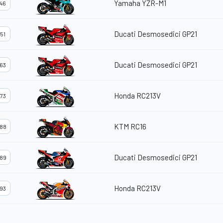
Yamaha YZR-M1
46
Ducati Desmosedici GP21
51
Ducati Desmosedici GP21
63
Honda RC213V
73
KTM RC16
88
Ducati Desmosedici GP21
89
Honda RC213V
93