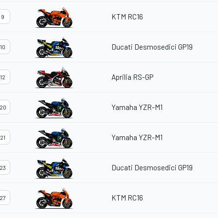
KTM RC16
9
Ducati Desmosedici GP19
10
Aprilia RS-GP
12
Yamaha YZR-M1
20
Yamaha YZR-M1
21
Ducati Desmosedici GP19
23
KTM RC16
27