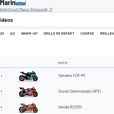
-Marin
rld Circuit Marco Simoncelli, IT
idéos
Q1
Q2
WARM-UP
GRILLE DE DÉPART
COURSE
MEILLE
MOTO
Yamaha YZR-M1
4
Ducati Desmosedici GP21
5
Honda RC213V
6