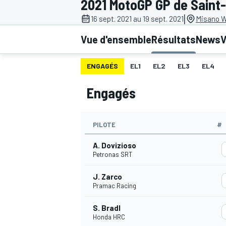
2021 MotoGP GP de Saint
|
16 sept. 2021 au 19 sept. 2021
Misano Wo
Vue d'ensemble
Résultats
News
V
ENGAGÉS
EL1
EL2
EL3
EL4
MOTOGP
Engagés
PILOTE
#
A. Dovizioso
Petronas SRT
J. Zarco
Pramac Racing
S. Bradl
Honda HRC