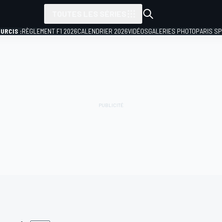
TOUTES LES SÉRIES
URCIS :
RÈGLEMENT F1 2026
CALENDRIER 2026
VIDÉOS
GALERIES PHOTO
PARIS S