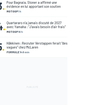
3
.
Pour Bagnaia, Stoner a affirmé une
évidence en lui apportant son soutien
MOTOGP
1 h
4
.
Quartararo n'a jamais discuté de 2027
avec Yamaha : "J'avais besoin d'air frais"
MOTOGP
16 h
5
.
Häkkinen : Recruter Verstappen ferait "des
vagues" chez McLaren
FORMULE 1
48 min