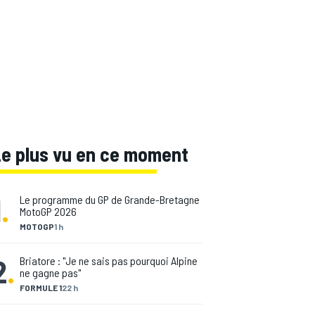
Le plus vu en ce moment
1
.
Le programme du GP de Grande-Bretagne
MotoGP 2026
MOTOGP
1 h
2
.
Briatore : "Je ne sais pas pourquoi Alpine
ne gagne pas"
FORMULE 1
22 h