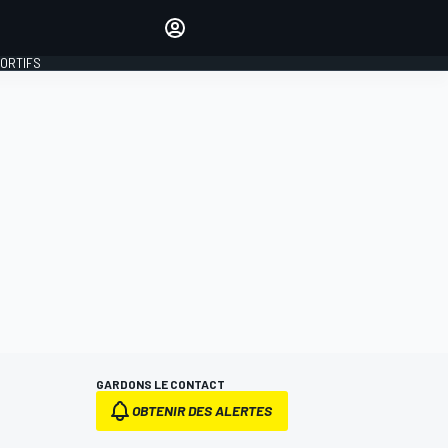
préférés
Donnez votre avis en
commentant les articles
PORTIFS
SE CONNECTER
ÉDITION
FRANCE
GARDONS LE CONTACT
OBTENIR DES ALERTES