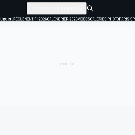
TOUTES LES SÉRIES
URCIS :
RÈGLEMENT F1 2026
CALENDRIER 2026
VIDÉOS
GALERIES PHOTO
PARIS S