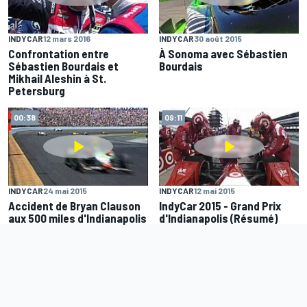
INDYCAR
12 mars 2016
INDYCAR
30 août 2015
Confrontation entre
À Sonoma avec Sébastien
Sébastien Bourdais et
Bourdais
Mikhail Aleshin à St.
Petersburg
00:38
09:11
INDYCAR
24 mai 2015
INDYCAR
12 mai 2015
Accident de Bryan Clauson
IndyCar 2015 - Grand Prix
aux 500 miles d'Indianapolis
d'Indianapolis (Résumé)