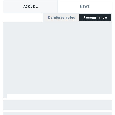
ACCUEIL
NEWS
Dernières actus
Recommandé
Bilan F1 2016 - Sauber sauvé des eaux
Les experts de Motorsport.com notent les équipes selon leurs