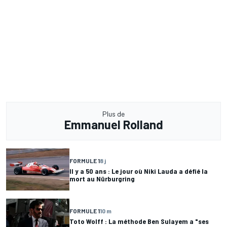
Plus de
Emmanuel Rolland
FORMULE 1
8 j
Il y a 50 ans : Le jour où Niki Lauda a défié la
mort au Nürburgring
FORMULE 1
10 m
Toto Wolff : La méthode Ben Sulayem a "ses