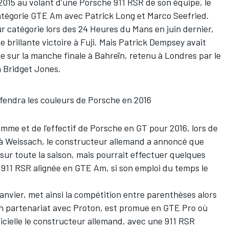
2015 au volant d’une Porsche 911 RSR de son équipe, le
atégorie GTE Am avec Patrick Long et Marco Seefried.
r catégorie lors des 24 Heures du Mans en juin dernier,
 brillante victoire à Fuji. Mais Patrick Dempsey avait
se sur la manche finale à Bahreïn, retenu à Londres par le
a Bridget Jones.
endra les couleurs de Porsche en 2016
amme et de l’effectif de Porsche en GT pour 2016, lors de
ée à Weissach, le constructeur allemand a annoncé que
ur toute la saison, mais pourrait effectuer quelques
 911 RSR alignée en GTE Am, si son emploi du temps le
janvier, met ainsi la compétition entre parenthèses alors
n partenariat avec Proton, est promue en GTE Pro où
icielle le constructeur allemand, avec une 911 RSR