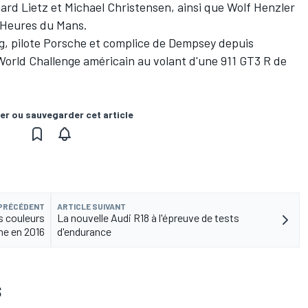
hard Lietz et Michael Christensen, ainsi que Wolf Henzler
4 Heures du Mans.
g, pilote Porsche et complice de Dempsey depuis
i World Challenge américain au volant d'une 911 GT3 R de
er ou sauvegarder cet article
 PRÉCÉDENT
ARTICLE SUIVANT
s couleurs
La nouvelle Audi R18 à l'épreuve de tests
he en 2016
d'endurance
S