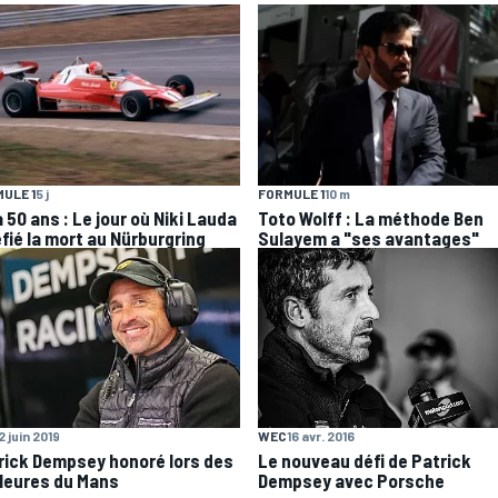
ULE 1
5 j
FORMULE 1
10 m
 a 50 ans : Le jour où Niki Lauda
Toto Wolff : La méthode Ben
éfié la mort au Nürburgring
Sulayem a "ses avantages"
WEC
16 avr. 2016
2 juin 2019
Le nouveau défi de Patrick
rick Dempsey honoré lors des
Dempsey avec Porsche
Heures du Mans