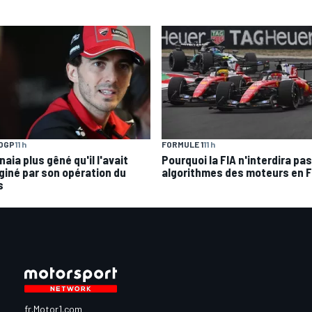
OGP
11 h
FORMULE 1
11 h
aia plus gêné qu'il l'avait
Pourquoi la FIA n'interdira pas
giné par son opération du
algorithmes des moteurs en F
s
fr.Motor1.com