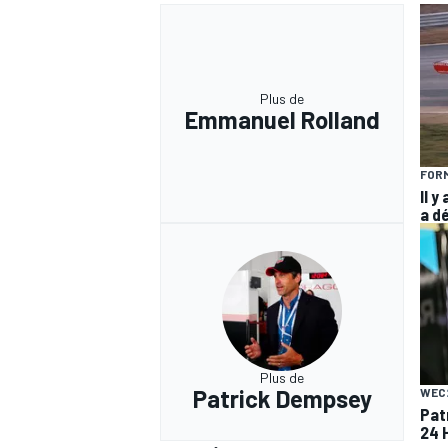
Plus de
Emmanuel Rolland
FORM
Il y
a d
Plus de
Patrick Dempsey
WEC
Pat
24 