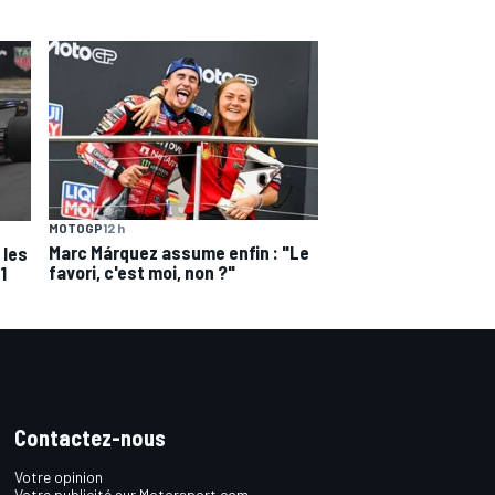
MOTOGP
12 h
Marc Márquez assume enfin : "Le
 les
favori, c'est moi, non ?"
1
Contactez-nous
Votre opinion
Votre publicité sur Motorsport.com