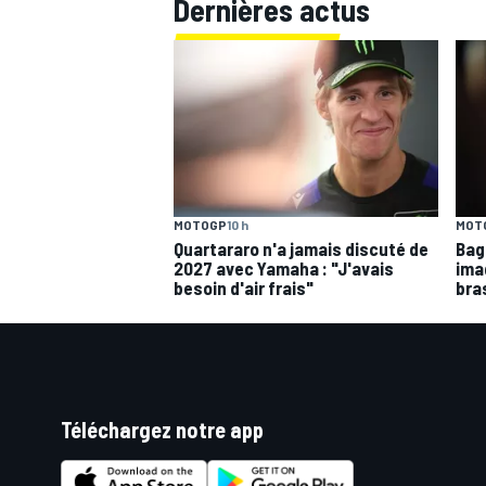
Dernières actus
MOTOGP
10 h
MOT
Quartararo n'a jamais discuté de
Bagn
2027 avec Yamaha : "J'avais
ima
besoin d'air frais"
bra
Téléchargez notre app