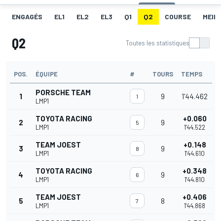
ENGAGÉS
EL1
EL2
EL3
Q1
Q2
COURSE
MEIL
Q2
Toutes les statistiques
POS.
ÉQUIPE
#
TOURS
TEMPS
PORSCHE TEAM
1
9
1'44.462
1
LMP1
TOYOTA RACING
+0.060
2
9
5
LMP1
1'44.522
TEAM JOEST
+0.148
3
9
8
LMP1
1'44.610
TOYOTA RACING
+0.348
4
9
6
LMP1
1'44.810
TEAM JOEST
+0.406
5
8
7
LMP1
1'44.868