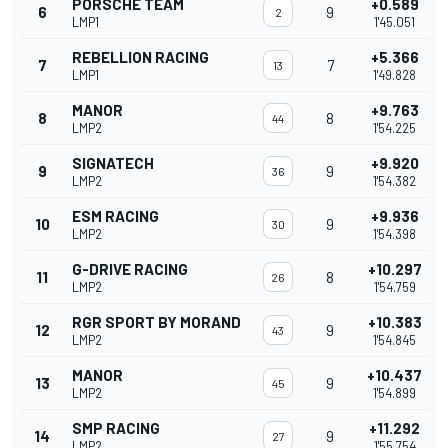
PORSCHE TEAM
+0.589
6
9
2
LMP1
1'45.051
REBELLION RACING
+5.366
7
7
13
LMP1
1'49.828
MANOR
+9.763
8
8
44
LMP2
1'54.225
SIGNATECH
+9.920
9
9
36
LMP2
1'54.382
ESM RACING
+9.936
10
9
30
LMP2
1'54.398
G-DRIVE RACING
+10.297
11
8
26
LMP2
1'54.759
RGR SPORT BY MORAND
+10.383
12
9
43
LMP2
1'54.845
MANOR
+10.437
13
9
45
LMP2
1'54.899
SMP RACING
+11.292
14
9
27
LMP2
1'55.754