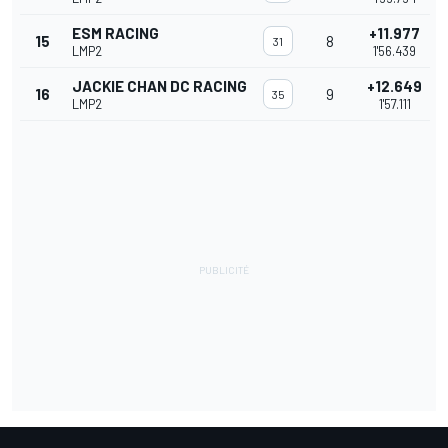
ESM RACING
+11.977
15
8
31
LMP2
1'56.439
JACKIE CHAN DC RACING
+12.649
16
9
35
LMP2
1'57.111