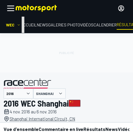
RÉSULT
WEC
ACCUEIL
NEWS
GALERIES PHOTO
VIDÉOS
CALENDRIER
SHANGHAI
présenté par
2016 WEC Shanghai
4 nov. 2016 au 6 nov. 2016
Shanghai International Circuit, CN
Vue d'ensemble
Commentaire en live
Résultats
News
Vidéo