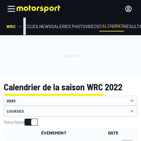
CALENDRIER
WRC
ACCUEIL
NEWS
GALERIES PHOTO
VIDÉOS
RÉSULT
Calendrier de la saison WRC 2022
COURSES
Votre heure
ÉVÉNEMENT
DATE