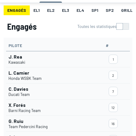
ENGAGÉS
EL1
EL2
EL3
EL4
SP1
SP2
GRILLE
Engagés
Toutes les statistiques
PILOTE
#
J. Rea
1
Kawasaki
L. Camier
2
Honda WSBK Team
C. Davies
7
Ducati Team
X. Forés
12
Barni Racing Team
G. Ruiu
16
Team Pedercini Racing