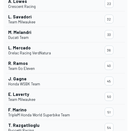
A. Lowes
22
Crescent Racing
L. Savadori
32
Team Milwaukee
M. Melandri
33
Ducati Team
L. Mercado
36
Orelac Racing VerdNatura
R. Ramos
40
Team Go Eleven
J. Gagne
45
Honda WSBK Team
E. Laverty
50
Team Milwaukee
F. Marino
51
TripleM Honda World Superbike Team
T. Razgatlioglu
54
Puccetti Racing