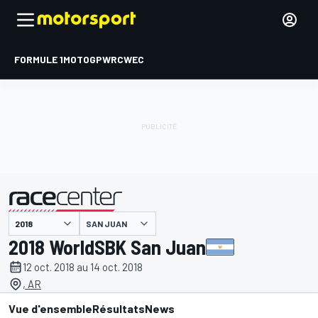
FORMULE 1
MOTOGP
WRC
WEC
SAN JUAN
présenté par
2018 WorldSBK San Juan
12 oct. 2018 au 14 oct. 2018
, AR
Vue d'ensemble
Résultats
News