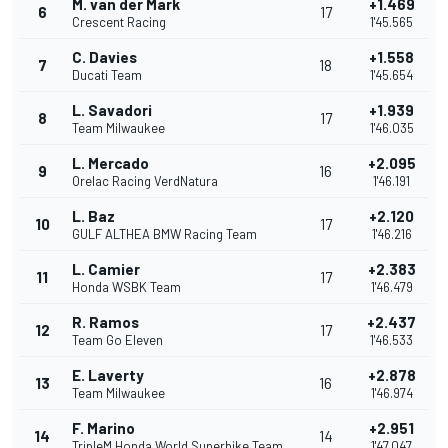
M. van der Mark
+1.469
6
17
Crescent Racing
1'45.565
C. Davies
+1.558
7
18
Ducati Team
1'45.654
L. Savadori
+1.939
8
17
Team Milwaukee
1'46.035
L. Mercado
+2.095
9
16
Orelac Racing VerdNatura
1'46.191
L. Baz
+2.120
10
17
GULF ALTHEA BMW Racing Team
1'46.216
L. Camier
+2.383
11
17
Honda WSBK Team
1'46.479
R. Ramos
+2.437
12
17
Team Go Eleven
1'46.533
E. Laverty
+2.878
13
16
Team Milwaukee
1'46.974
F. Marino
+2.951
14
14
TripleM Honda World Superbike Team
1'47.047