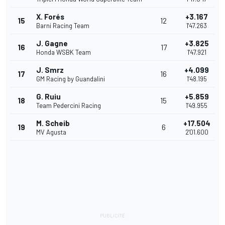
X. Forés
+3.167
15
12
Barni Racing Team
1'47.263
J. Gagne
+3.825
16
17
Honda WSBK Team
1'47.921
J. Smrz
+4.099
17
16
GM Racing by Guandalini
1'48.195
G. Ruiu
+5.859
18
15
Team Pedercini Racing
1'49.955
M. Scheib
+17.504
19
6
MV Agusta
2'01.600