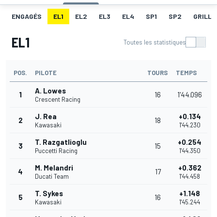
ENGAGÉS
EL1
EL2
EL3
EL4
SP1
SP2
GRILLE
EL1
Toutes les statistiques
POS.
PILOTE
TOURS
TEMPS
A. Lowes
1
16
1'44.096
Crescent Racing
J. Rea
+0.134
2
18
Kawasaki
1'44.230
T. Razgatlioglu
+0.254
3
15
Puccetti Racing
1'44.350
M. Melandri
+0.362
4
17
Ducati Team
1'44.458
T. Sykes
+1.148
5
16
Kawasaki
1'45.244