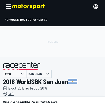
FORMULE 1
MOTOGP
WRC
WEC
SAN JUAN
présenté par
2018 WorldSBK San Juan
12 oct. 2018 au 14 oct. 2018
, AR
Vue d'ensemble
Résultats
News